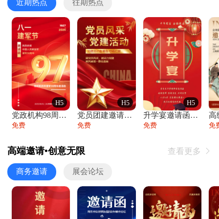
近期热点
往期热点
H5
H5
H5
党政机构98周年八一建军节庆祝晚会活动邀
党员团建邀请函党建活动风采党会工作汇报总
升学宴邀请函喜报金榜题名高端谢师宴邀请函
免费
免费
免费
免
高端邀请•创意无限
查看更多

商务邀请
展会论坛