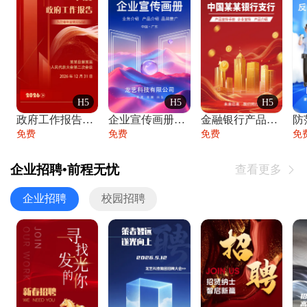
H5
H5
H5
政府工作报告政府年终工作总结
企业宣传画册公司简介产品介绍业务宣传手册
金融银行产品宣传手册企业宣传产品介绍
防
免费
免费
免费
免
企业招聘•前程无忧
查看更多

企业招聘
校园招聘