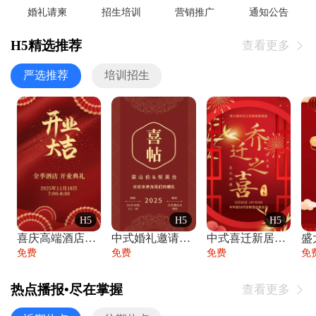
婚礼请柬
招生培训
营销推广
通知公告
H5精选推荐
查看更多

严选推荐
培训招生
H5
H5
H5
喜庆高端酒店开业大吉邀请函
中式婚礼邀请函中国风传统复古婚礼请柬请帖
中式喜迁新居乔迁之喜邀请函宴会请帖
免费
免费
免费
免
热点播报•尽在掌握
查看更多
