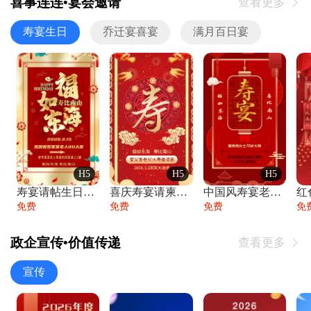
喜事连连•宴会邀请
查看更多

寿宴生日
乔迁宴喜宴
满月百日宴
H5
H5
H5
寿宴请帖生日宴邀请函老人寿星生日快乐祝寿
喜庆寿宴请柬老人生日宴会邀请函请柬过大寿
中国风寿宴老人生日宴会邀请函寿宴请帖请柬
免费
免费
免费
免
政企宣传•价值传递
查看更多

宣传