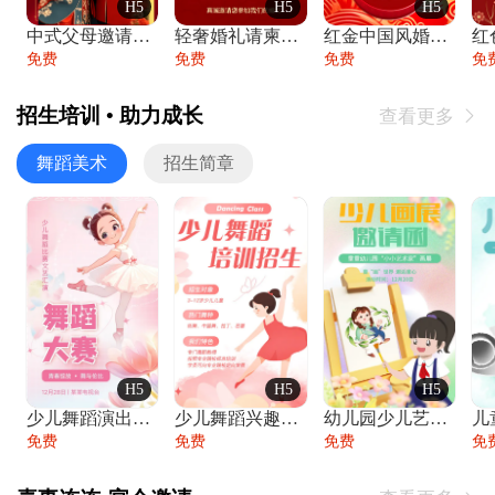
H5
H5
H5
中式父母邀请函婚礼结婚请柬请贴父母邀请方
轻奢婚礼请柬婚礼邀请函结婚照请帖
红金中国风婚礼请柬出阁喜宴嫁女请帖出阁宴
免费
免费
免费
免
招生培训 • 助力成长
查看更多

舞蹈美术
招生简章
H5
H5
H5
少儿舞蹈演出舞蹈比赛跳舞大赛文艺汇演活动
少儿舞蹈兴趣班艺术培训学校招生宣传
幼儿园少儿艺术展览绘画展摄影作品展美术展
免费
免费
免费
免