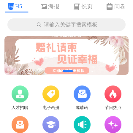
H5
海报
长页
问卷

请输入关键字搜索模板
人才招聘
电子画册
邀请函
节日热点