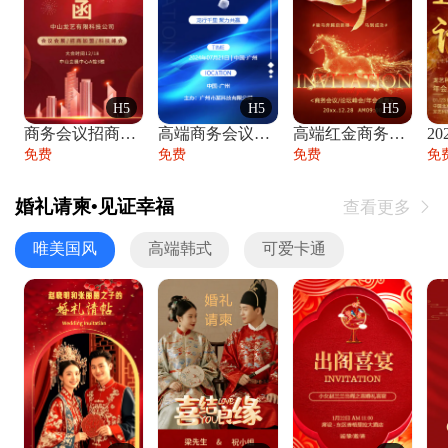
H5
H5
H5
商务会议招商展会科技峰会邀请函年会邀请
高端商务会议招商加盟展会峰会论坛邀请函
高端红金商务会议年会年终盛典答谢邀请函
免费
免费
免费
免
婚礼请柬•见证幸福
查看更多

唯美国风
高端韩式
可爱卡通