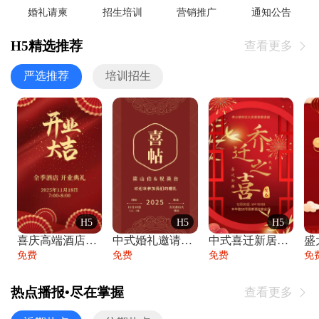
婚礼请柬
招生培训
营销推广
通知公告
H5精选推荐
查看更多

严选推荐
培训招生
H5
H5
H5
喜庆高端酒店开业大吉邀请函
中式婚礼邀请函中国风传统复古婚礼请柬请帖
中式喜迁新居乔迁之喜邀请函宴会请帖
免费
免费
免费
免
热点播报•尽在掌握
查看更多
