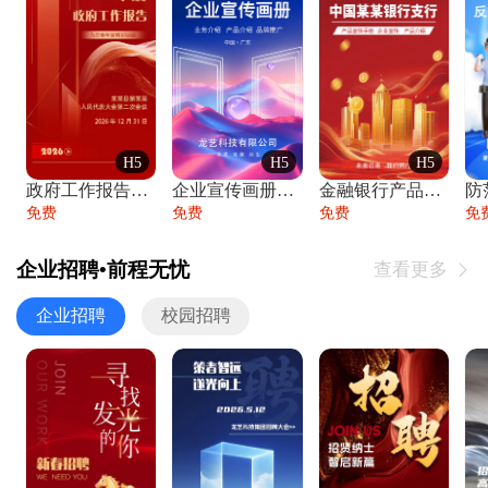
H5
H5
H5
政府工作报告政府年终工作总结
企业宣传画册公司简介产品介绍业务宣传手册
金融银行产品宣传手册企业宣传产品介绍
防
免费
免费
免费
免
企业招聘•前程无忧
查看更多

企业招聘
校园招聘