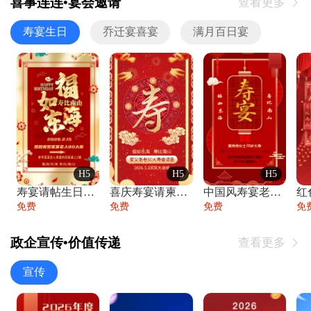
喜事连连•宴会邀请
查看更多

寿宴生日
乔迁宴喜宴
满月百日宴
H5
H5
H5
寿宴请帖生日宴邀请函老人寿星生日快乐祝寿
喜庆寿宴请柬老人生日宴会邀请函请柬过大寿
中国风寿宴老人生日宴会邀请函寿宴请帖请柬
免费
免费
免费
免
政企宣传•价值传递
查看更多

宣传