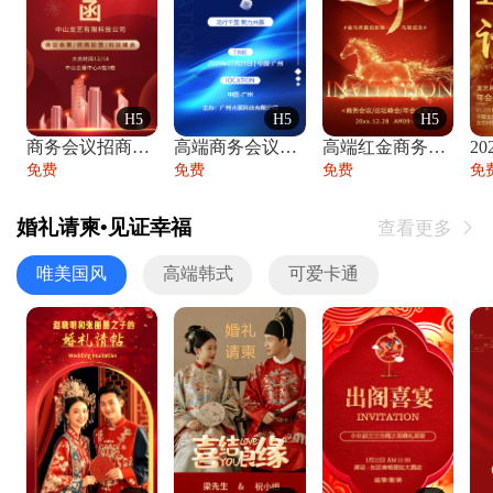
H5
H5
H5
商务会议招商展会科技峰会邀请函年会邀请
高端商务会议招商加盟展会峰会论坛邀请函
高端红金商务会议年会年终盛典答谢邀请函
免费
免费
免费
免
婚礼请柬•见证幸福
查看更多

唯美国风
高端韩式
可爱卡通