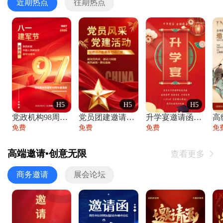
近期热点
往期热点
H5
H5
H5
党政机构98周年八一建军节庆祝晚会活动邀
党员团建邀请函党建活动风采党会工作汇报总
升学宴邀请函喜报金榜题名高端谢师宴邀请函
免费
免费
免费
免
高端邀请•创意无限
查看更多

商务邀请
展会论坛