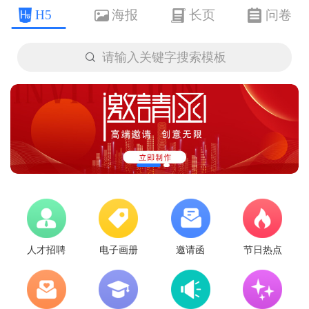
H5
海报
长页
问卷

请输入关键字搜索模板
人才招聘
电子画册
邀请函
节日热点