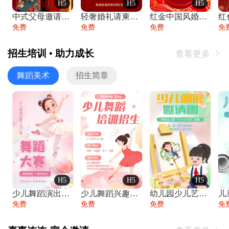
H5
H5
H5
中式父母邀请函婚礼结婚请柬请贴父母邀请方
轻奢婚礼请柬婚礼邀请函结婚照请帖
红金中国风婚礼请柬出阁喜宴嫁女请帖出阁宴
免费
免费
免费
免
招生培训 • 助力成长
查看更多

舞蹈美术
招生简章
H5
H5
H5
少儿舞蹈演出舞蹈比赛跳舞大赛文艺汇演活动
少儿舞蹈兴趣班艺术培训学校招生宣传
幼儿园少儿艺术展览绘画展摄影作品展美术展
免费
免费
免费
免