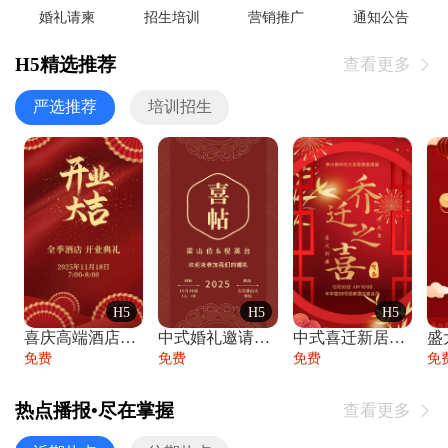
婚礼请柬
招生培训
营销推广
通知公告
H5精选推荐
查看更多

严选推荐
培训招生
H5
H5
H5
喜庆高端酒店开业大吉邀请函
中式婚礼邀请函中国风传统复古婚礼请柬请帖
中式喜迁新居乔迁之喜邀请函宴会请帖
免费
免费
免费
免
热点播报•尽在掌握
查看更多
