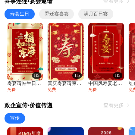
喜事连连•宴会邀请
查看更多

寿宴生日
乔迁宴喜宴
满月百日宴
H5
H5
H5
寿宴请帖生日宴邀请函老人寿星生日快乐祝寿
喜庆寿宴请柬老人生日宴会邀请函请柬过大寿
中国风寿宴老人生日宴会邀请函寿宴请帖请柬
免费
免费
免费
免
政企宣传•价值传递
查看更多

宣传