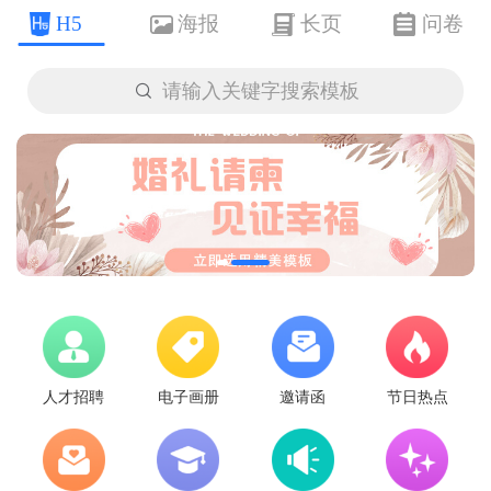
H5
海报
长页
问卷

请输入关键字搜索模板
人才招聘
电子画册
邀请函
节日热点