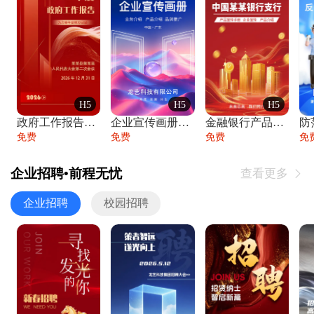
H5
H5
H5
政府工作报告政府年终工作总结
企业宣传画册公司简介产品介绍业务宣传手册
金融银行产品宣传手册企业宣传产品介绍
防
免费
免费
免费
免
企业招聘•前程无忧
查看更多

企业招聘
校园招聘