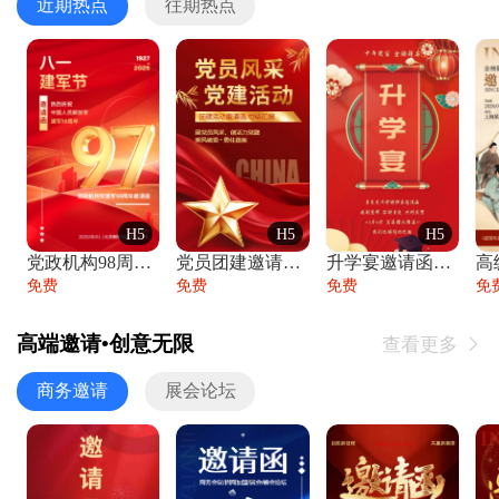
近期热点
往期热点
H5
H5
H5
党政机构98周年八一建军节庆祝晚会活动邀
党员团建邀请函党建活动风采党会工作汇报总
升学宴邀请函喜报金榜题名高端谢师宴邀请函
免费
免费
免费
免
高端邀请•创意无限
查看更多

商务邀请
展会论坛