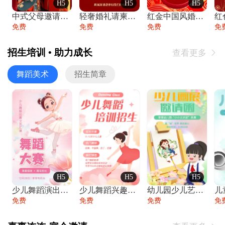
H5
H5
H5
中式父母邀请函婚礼结婚请柬请贴父母邀请方
轻奢婚礼请柬婚礼邀请函结婚照请帖
红金中国风婚礼请柬出阁喜宴嫁女请帖出阁宴
免费
免费
免费
免
招生培训 • 助力成长
查看更多

舞蹈美术
招生简章
H5
H5
H5
少儿舞蹈演出舞蹈比赛跳舞大赛文艺汇演活动
少儿舞蹈兴趣班艺术培训学校招生宣传
幼儿园少儿艺术展览绘画展摄影作品展美术展
免费
免费
免费
免