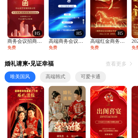
H5
H5
H5
商务会议招商展会科技峰会邀请函年会邀请
高端商务会议招商加盟展会峰会论坛邀请函
高端红金商务会议年会年终盛典答谢邀请函
免费
免费
免费
免
婚礼请柬•见证幸福
查看更多

唯美国风
高端韩式
可爱卡通