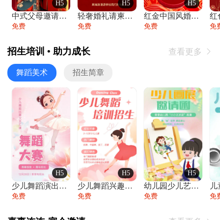
H5
H5
H5
中式父母邀请函婚礼结婚请柬请贴父母邀请方
轻奢婚礼请柬婚礼邀请函结婚照请帖
红金中国风婚礼请柬出阁喜宴嫁女请帖出阁宴
免费
免费
免费
免
招生培训 • 助力成长
查看更多

舞蹈美术
招生简章
H5
H5
H5
少儿舞蹈演出舞蹈比赛跳舞大赛文艺汇演活动
少儿舞蹈兴趣班艺术培训学校招生宣传
幼儿园少儿艺术展览绘画展摄影作品展美术展
免费
免费
免费
免