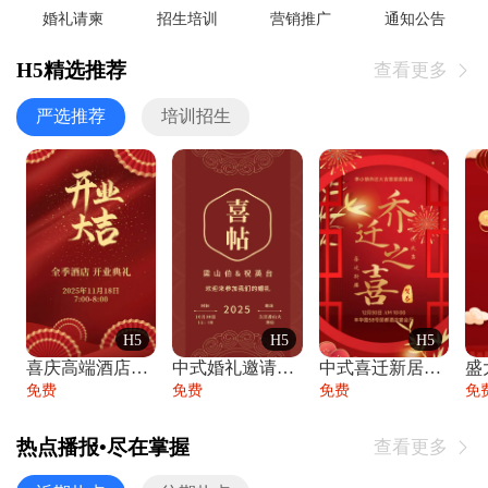
婚礼请柬
招生培训
营销推广
通知公告
H5精选推荐
查看更多

严选推荐
培训招生
H5
H5
H5
喜庆高端酒店开业大吉邀请函
中式婚礼邀请函中国风传统复古婚礼请柬请帖
中式喜迁新居乔迁之喜邀请函宴会请帖
免费
免费
免费
免
热点播报•尽在掌握
查看更多
