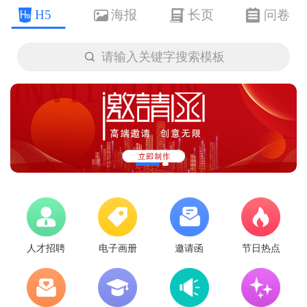
H5
海报
长页
问卷

请输入关键字搜索模板
人才招聘
电子画册
邀请函
节日热点