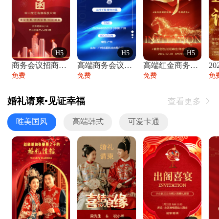
H5
H5
H5
商务会议招商展会科技峰会邀请函年会邀请
高端商务会议招商加盟展会峰会论坛邀请函
高端红金商务会议年会年终盛典答谢邀请函
免费
免费
免费
免
婚礼请柬•见证幸福
查看更多

唯美国风
高端韩式
可爱卡通