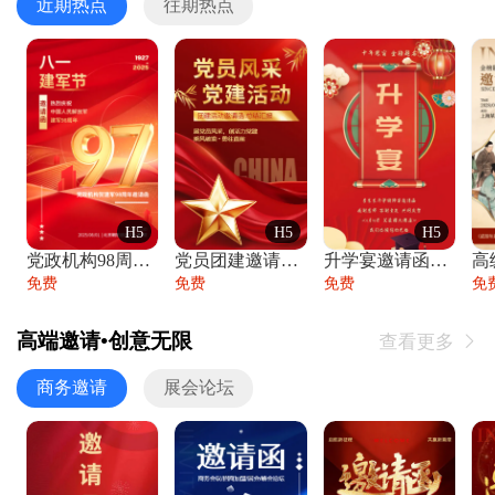
近期热点
往期热点
H5
H5
H5
党政机构98周年八一建军节庆祝晚会活动邀
党员团建邀请函党建活动风采党会工作汇报总
升学宴邀请函喜报金榜题名高端谢师宴邀请函
免费
免费
免费
免
高端邀请•创意无限
查看更多

商务邀请
展会论坛