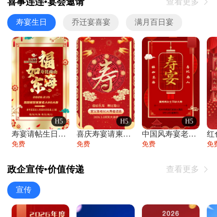
喜事连连•宴会邀请
查看更多

寿宴生日
乔迁宴喜宴
满月百日宴
H5
H5
H5
寿宴请帖生日宴邀请函老人寿星生日快乐祝寿
喜庆寿宴请柬老人生日宴会邀请函请柬过大寿
中国风寿宴老人生日宴会邀请函寿宴请帖请柬
免费
免费
免费
免
政企宣传•价值传递
查看更多

宣传