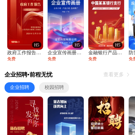
H5
H5
H5
政府工作报告政府年终工作总结
企业宣传画册公司简介产品介绍业务宣传手册
金融银行产品宣传手册企业宣传产品介绍
防
免费
免费
免费
免
企业招聘•前程无忧
查看更多

企业招聘
校园招聘