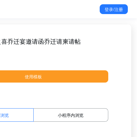
登录/注册
之喜乔迁宴邀请函乔迁请柬请帖
使用模板
面浏览
小程序内浏览