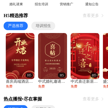
婚礼请柬
招生培训
营销推广
通知公告
H5精选推荐
查看更多

严选推荐
培训招生
H5
H5
H5
喜庆高端酒店开业大吉邀请函
中式婚礼邀请函中国风传统复古婚礼请柬请帖
中式喜迁新居乔迁之喜邀请函宴会请帖
免费
免费
免费
免
热点播报•尽在掌握
查看更多
