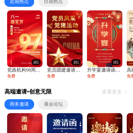
近期热点
往期热点
H5
H5
H5
党政机构98周年八一建军节庆祝晚会活动邀
党员团建邀请函党建活动风采党会工作汇报总
升学宴邀请函喜报金榜题名高端谢师宴邀请函
免费
免费
免费
免
高端邀请•创意无限
查看更多

商务邀请
展会论坛