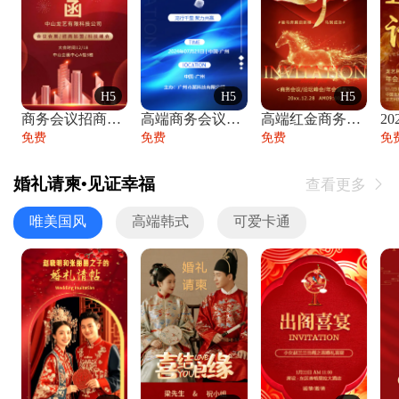
H5
H5
H5
商务会议招商展会科技峰会邀请函年会邀请
高端商务会议招商加盟展会峰会论坛邀请函
高端红金商务会议年会年终盛典答谢邀请函
免费
免费
免费
免
婚礼请柬•见证幸福
查看更多

唯美国风
高端韩式
可爱卡通