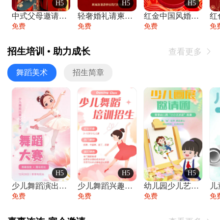
H5
H5
H5
中式父母邀请函婚礼结婚请柬请贴父母邀请方
轻奢婚礼请柬婚礼邀请函结婚照请帖
红金中国风婚礼请柬出阁喜宴嫁女请帖出阁宴
免费
免费
免费
免
招生培训 • 助力成长
查看更多

舞蹈美术
招生简章
H5
H5
H5
少儿舞蹈演出舞蹈比赛跳舞大赛文艺汇演活动
少儿舞蹈兴趣班艺术培训学校招生宣传
幼儿园少儿艺术展览绘画展摄影作品展美术展
免费
免费
免费
免