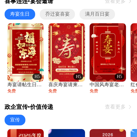
喜事连连•宴会邀请
查看更多

寿宴生日
乔迁宴喜宴
满月百日宴
H5
H5
H5
寿宴请帖生日宴邀请函老人寿星生日快乐祝寿
喜庆寿宴请柬老人生日宴会邀请函请柬过大寿
中国风寿宴老人生日宴会邀请函寿宴请帖请柬
免费
免费
免费
免
政企宣传•价值传递
查看更多

宣传