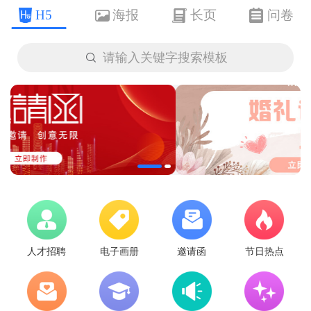
H5
海报
长页
问卷

请输入关键字搜索模板
人才招聘
电子画册
邀请函
节日热点