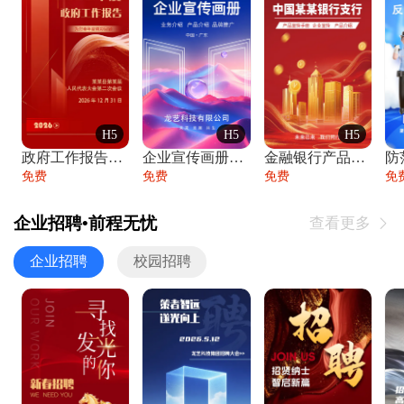
H5
H5
H5
政府工作报告政府年终工作总结
企业宣传画册公司简介产品介绍业务宣传手册
金融银行产品宣传手册企业宣传产品介绍
防
免费
免费
免费
免
企业招聘•前程无忧
查看更多

企业招聘
校园招聘