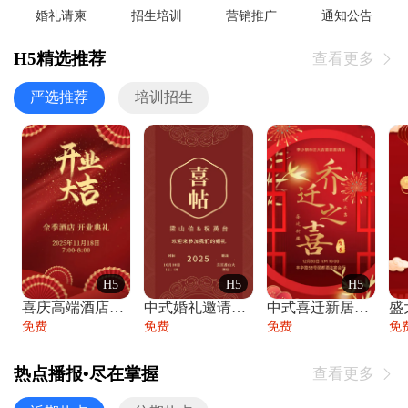
婚礼请柬
招生培训
营销推广
通知公告
H5精选推荐
查看更多

严选推荐
培训招生
H5
H5
H5
喜庆高端酒店开业大吉邀请函
中式婚礼邀请函中国风传统复古婚礼请柬请帖
中式喜迁新居乔迁之喜邀请函宴会请帖
免费
免费
免费
免
热点播报•尽在掌握
查看更多
