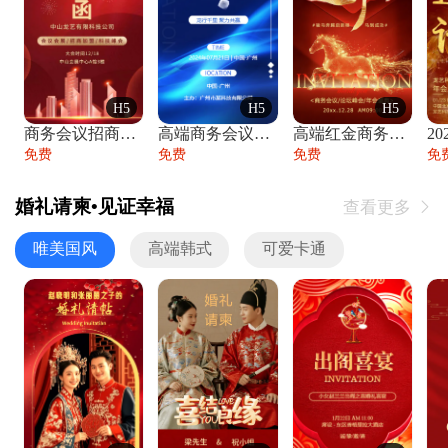
H5
H5
H5
商务会议招商展会科技峰会邀请函年会邀请
高端商务会议招商加盟展会峰会论坛邀请函
高端红金商务会议年会年终盛典答谢邀请函
免费
免费
免费
免
婚礼请柬•见证幸福
查看更多

唯美国风
高端韩式
可爱卡通