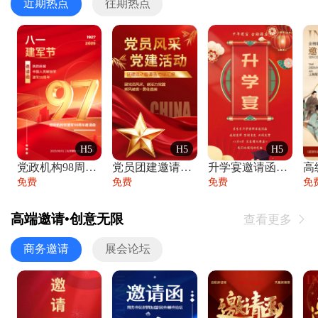
近期热点
往期热点
H5
H5
H5
党政机构98周年八一建军节庆祝晚会活动邀
党员团建邀请函党建活动风采党会工作汇报总
升学宴邀请函喜报金榜题名高端谢师宴邀请函
免费
免费
免费
免
高端邀请•创意无限
查看更多

商务邀请
展会论坛