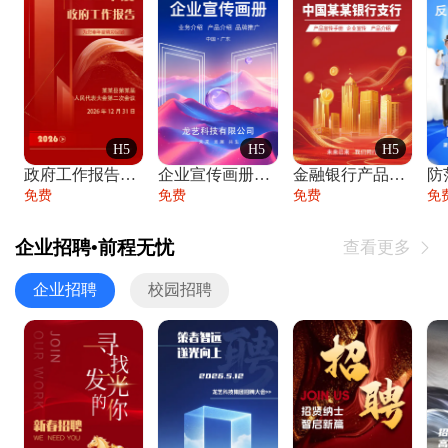
H5
H5
H5
政府工作报告政府年终工作总结
企业宣传画册公司简介产品介绍业务宣传手册
金融银行产品宣传手册企业宣传产品介绍
防
免费
免费
免费
免
企业招聘•前程无忧
查看更多

企业招聘
校园招聘