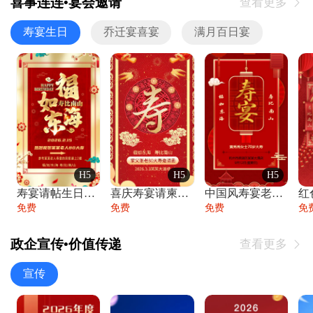
喜事连连•宴会邀请
查看更多

寿宴生日
乔迁宴喜宴
满月百日宴
H5
H5
H5
寿宴请帖生日宴邀请函老人寿星生日快乐祝寿
喜庆寿宴请柬老人生日宴会邀请函请柬过大寿
中国风寿宴老人生日宴会邀请函寿宴请帖请柬
免费
免费
免费
免
政企宣传•价值传递
查看更多

宣传