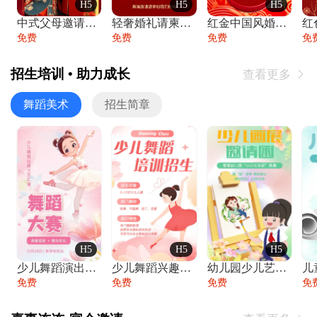
H5
H5
H5
中式父母邀请函婚礼结婚请柬请贴父母邀请方
轻奢婚礼请柬婚礼邀请函结婚照请帖
红金中国风婚礼请柬出阁喜宴嫁女请帖出阁宴
免费
免费
免费
免
招生培训 • 助力成长
查看更多

舞蹈美术
招生简章
H5
H5
H5
少儿舞蹈演出舞蹈比赛跳舞大赛文艺汇演活动
少儿舞蹈兴趣班艺术培训学校招生宣传
幼儿园少儿艺术展览绘画展摄影作品展美术展
免费
免费
免费
免