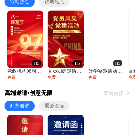
近期热点
往期热点
H5
H5
H5
党政机构98周年八一建军节庆祝晚会活动邀
党员团建邀请函党建活动风采党会工作汇报总
升学宴邀请函喜报金榜题名高端谢师宴邀请函
免费
免费
免费
免
高端邀请•创意无限
查看更多

商务邀请
展会论坛