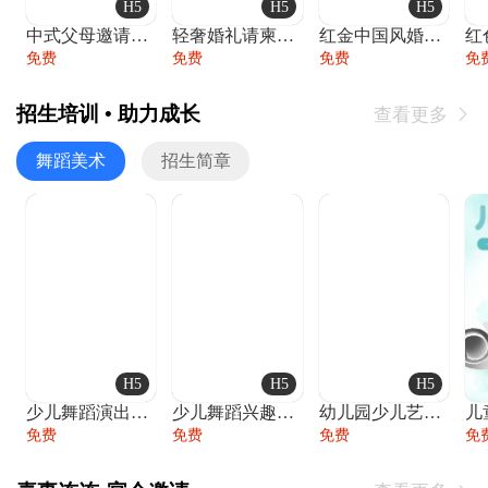
H5
H5
H5
中式父母邀请函婚礼结婚请柬请贴父母邀请方
轻奢婚礼请柬婚礼邀请函结婚照请帖
红金中国风婚礼请柬出阁喜宴嫁女请帖出阁宴
免费
免费
免费
免
招生培训 • 助力成长
查看更多

舞蹈美术
招生简章
H5
H5
H5
少儿舞蹈演出舞蹈比赛跳舞大赛文艺汇演活动
少儿舞蹈兴趣班艺术培训学校招生宣传
幼儿园少儿艺术展览绘画展摄影作品展美术展
免费
免费
免费
免