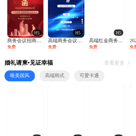
H5
H5
H5
商务会议招商展会科技峰会邀请函年会邀请
高端商务会议招商加盟展会峰会论坛邀请函
高端红金商务会议年会年终盛典答谢邀请函
免费
免费
免费
免
婚礼请柬•见证幸福
查看更多

唯美国风
高端韩式
可爱卡通