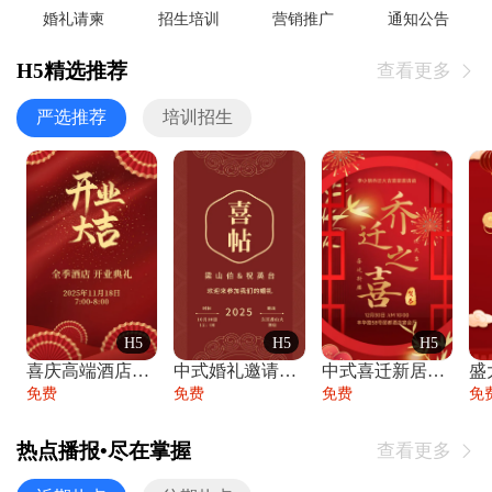
婚礼请柬
招生培训
营销推广
通知公告
H5精选推荐
查看更多

严选推荐
培训招生
H5
H5
H5
喜庆高端酒店开业大吉邀请函
中式婚礼邀请函中国风传统复古婚礼请柬请帖
中式喜迁新居乔迁之喜邀请函宴会请帖
免费
免费
免费
免
热点播报•尽在掌握
查看更多
