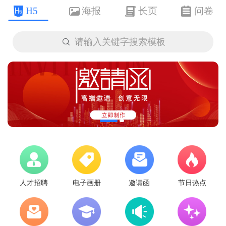
H5
海报
长页
问卷

请输入关键字搜索模板
人才招聘
电子画册
邀请函
节日热点