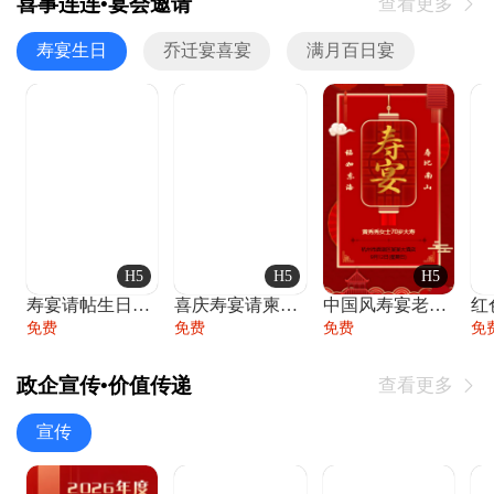
喜事连连•宴会邀请
查看更多

寿宴生日
乔迁宴喜宴
满月百日宴
H5
H5
H5
寿宴请帖生日宴邀请函老人寿星生日快乐祝寿
喜庆寿宴请柬老人生日宴会邀请函请柬过大寿
中国风寿宴老人生日宴会邀请函寿宴请帖请柬
免费
免费
免费
免
政企宣传•价值传递
查看更多

宣传