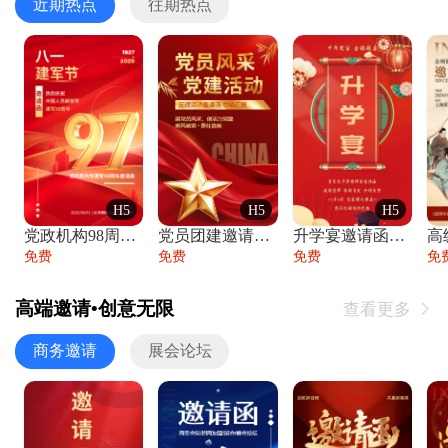
近期热点
往期热点
H5
H5
H5
党政机构98周年八一建军节庆祝晚会活动邀
党员团建邀请函党建活动风采党会工作汇报总
升学宴邀请函喜报金榜题名高端谢师宴邀请函
免费
免费
免费
免
高端邀请•创意无限
查看更多

商务邀请
展会论坛