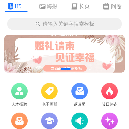
H5
海报
长页
问卷

请输入关键字搜索模板
人才招聘
电子画册
邀请函
节日热点