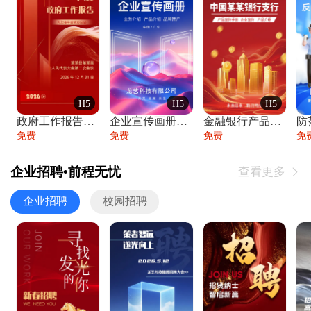
H5
H5
H5
政府工作报告政府年终工作总结
企业宣传画册公司简介产品介绍业务宣传手册
金融银行产品宣传手册企业宣传产品介绍
防
免费
免费
免费
免
企业招聘•前程无忧
查看更多

企业招聘
校园招聘