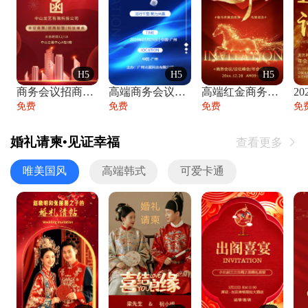
H5
H5
H5
商务会议招商展会科技峰会邀请函年会邀请
高端商务会议招商加盟展会峰会论坛邀请函
高端红金商务会议年会年终盛典答谢邀请函
免费
免费
免费
免
婚礼请柬•见证幸福
查看更多

唯美国风
高端韩式
可爱卡通