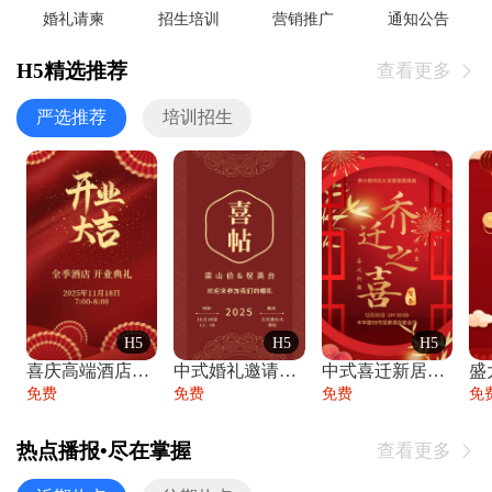
婚礼请柬
招生培训
营销推广
通知公告
H5精选推荐
查看更多

严选推荐
培训招生
H5
H5
H5
喜庆高端酒店开业大吉邀请函
中式婚礼邀请函中国风传统复古婚礼请柬请帖
中式喜迁新居乔迁之喜邀请函宴会请帖
免费
免费
免费
免
热点播报•尽在掌握
查看更多
