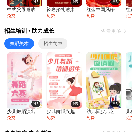
H5
H5
H5
中式父母邀请函婚礼结婚请柬请贴父母邀请方
轻奢婚礼请柬婚礼邀请函结婚照请帖
红金中国风婚礼请柬出阁喜宴嫁女请帖出阁宴
免费
免费
免费
免
招生培训 • 助力成长
查看更多

舞蹈美术
招生简章
H5
H5
H5
少儿舞蹈演出舞蹈比赛跳舞大赛文艺汇演活动
少儿舞蹈兴趣班艺术培训学校招生宣传
幼儿园少儿艺术展览绘画展摄影作品展美术展
免费
免费
免费
免