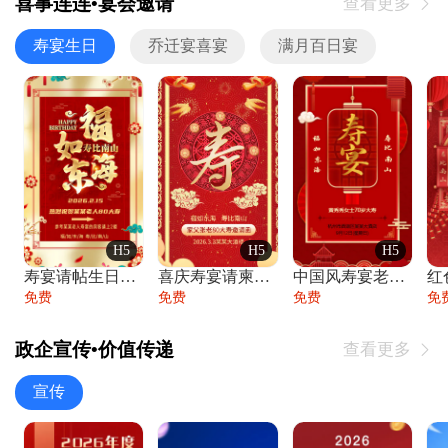
喜事连连•宴会邀请
查看更多

寿宴生日
乔迁宴喜宴
满月百日宴
H5
H5
H5
寿宴请帖生日宴邀请函老人寿星生日快乐祝寿
喜庆寿宴请柬老人生日宴会邀请函请柬过大寿
中国风寿宴老人生日宴会邀请函寿宴请帖请柬
免费
免费
免费
免
政企宣传•价值传递
查看更多

宣传