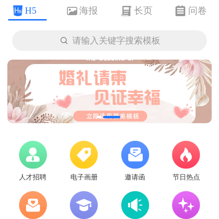
H5
海报
长页
问卷

请输入关键字搜索模板
人才招聘
电子画册
邀请函
节日热点