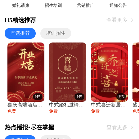
婚礼请柬
招生培训
营销推广
通知公告
H5精选推荐
查看更多

严选推荐
培训招生
H5
H5
H5
喜庆高端酒店开业大吉邀请函
中式婚礼邀请函中国风传统复古婚礼请柬请帖
中式喜迁新居乔迁之喜邀请函宴会请帖
免费
免费
免费
免
热点播报•尽在掌握
查看更多
