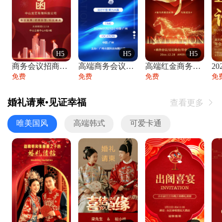
H5
H5
H5
商务会议招商展会科技峰会邀请函年会邀请
高端商务会议招商加盟展会峰会论坛邀请函
高端红金商务会议年会年终盛典答谢邀请函
免费
免费
免费
免
婚礼请柬•见证幸福
查看更多

唯美国风
高端韩式
可爱卡通