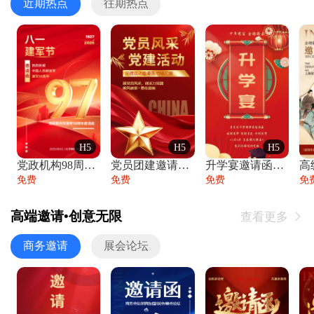
近期热点
往期热点
H5
H5
H5
党政机构98周年八一建军节庆祝晚会活动邀
党员团建邀请函党建活动风采党会工作汇报总
升学宴邀请函喜报金榜题名高端谢师宴邀请函
免费
免费
免费
免
高端邀请•创意无限
查看更多

商务邀请
展会论坛