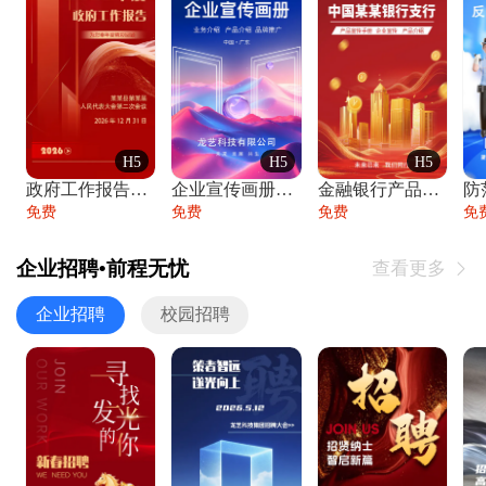
H5
H5
H5
政府工作报告政府年终工作总结
企业宣传画册公司简介产品介绍业务宣传手册
金融银行产品宣传手册企业宣传产品介绍
防
免费
免费
免费
免
企业招聘•前程无忧
查看更多

企业招聘
校园招聘