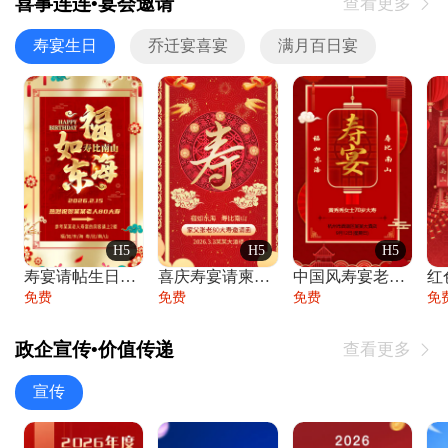
喜事连连•宴会邀请
查看更多

寿宴生日
乔迁宴喜宴
满月百日宴
H5
H5
H5
寿宴请帖生日宴邀请函老人寿星生日快乐祝寿
喜庆寿宴请柬老人生日宴会邀请函请柬过大寿
中国风寿宴老人生日宴会邀请函寿宴请帖请柬
免费
免费
免费
免
政企宣传•价值传递
查看更多

宣传