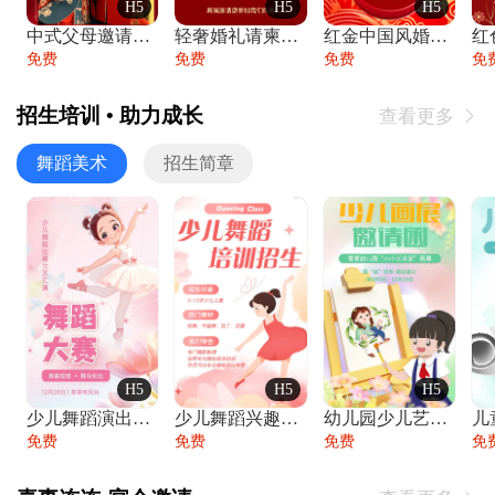
H5
H5
H5
中式父母邀请函婚礼结婚请柬请贴父母邀请方
轻奢婚礼请柬婚礼邀请函结婚照请帖
红金中国风婚礼请柬出阁喜宴嫁女请帖出阁宴
免费
免费
免费
免
招生培训 • 助力成长
查看更多

舞蹈美术
招生简章
H5
H5
H5
少儿舞蹈演出舞蹈比赛跳舞大赛文艺汇演活动
少儿舞蹈兴趣班艺术培训学校招生宣传
幼儿园少儿艺术展览绘画展摄影作品展美术展
免费
免费
免费
免