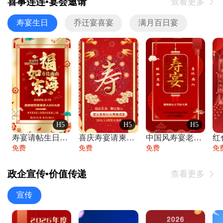
喜事连连•宴会邀请
查看更多

寿宴生日
乔迁宴喜宴
满月百日宴
H5
H5
H5
寿宴请帖生日宴邀请函老人寿星生日快乐祝寿
喜庆寿宴请柬老人生日宴会邀请函请柬过大寿
中国风寿宴老人生日宴会邀请函寿宴请帖请柬
免费
免费
免费
免
政企宣传•价值传递
查看更多

宣传