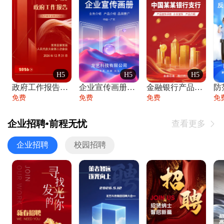
H5
H5
H5
政府工作报告政府年终工作总结
企业宣传画册公司简介产品介绍业务宣传手册
金融银行产品宣传手册企业宣传产品介绍
防
免费
免费
免费
免
企业招聘•前程无忧
查看更多

企业招聘
校园招聘