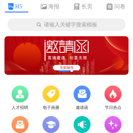
H5
海报
长页
问卷

请输入关键字搜索模板
人才招聘
电子画册
邀请函
节日热点