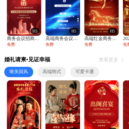
H5
H5
H5
商务会议招商展会科技峰会邀请函年会邀请
高端商务会议招商加盟展会峰会论坛邀请函
高端红金商务会议年会年终盛典答谢邀请函
免费
免费
免费
免
婚礼请柬•见证幸福
查看更多

唯美国风
高端韩式
可爱卡通