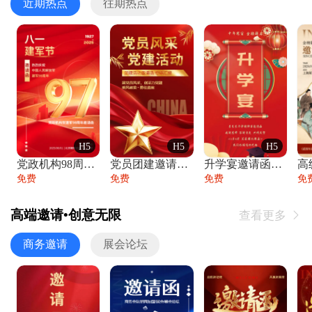
近期热点
往期热点
H5
H5
H5
党政机构98周年八一建军节庆祝晚会活动邀
党员团建邀请函党建活动风采党会工作汇报总
升学宴邀请函喜报金榜题名高端谢师宴邀请函
免费
免费
免费
免
高端邀请•创意无限
查看更多

商务邀请
展会论坛