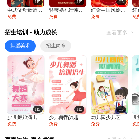
H5
H5
H5
中式父母邀请函婚礼结婚请柬请贴父母邀请方
轻奢婚礼请柬婚礼邀请函结婚照请帖
红金中国风婚礼请柬出阁喜宴嫁女请帖出阁宴
免费
免费
免费
免
招生培训 • 助力成长
查看更多

舞蹈美术
招生简章
H5
H5
H5
少儿舞蹈演出舞蹈比赛跳舞大赛文艺汇演活动
少儿舞蹈兴趣班艺术培训学校招生宣传
幼儿园少儿艺术展览绘画展摄影作品展美术展
免费
免费
免费
免