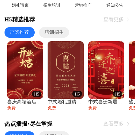
婚礼请柬
招生培训
营销推广
通知公告
H5精选推荐
查看更多

严选推荐
培训招生
H5
H5
H5
喜庆高端酒店开业大吉邀请函
中式婚礼邀请函中国风传统复古婚礼请柬请帖
中式喜迁新居乔迁之喜邀请函宴会请帖
免费
免费
免费
免
热点播报•尽在掌握
查看更多
