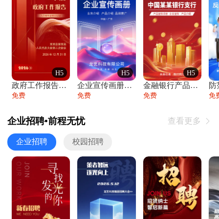
H5
H5
H5
政府工作报告政府年终工作总结
企业宣传画册公司简介产品介绍业务宣传手册
金融银行产品宣传手册企业宣传产品介绍
防
免费
免费
免费
免
企业招聘•前程无忧
查看更多

企业招聘
校园招聘