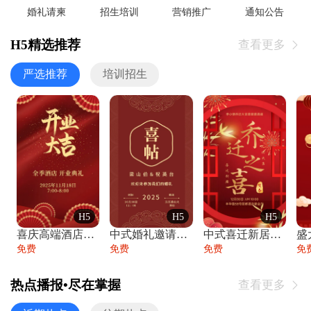
婚礼请柬
招生培训
营销推广
通知公告
H5精选推荐
查看更多

严选推荐
培训招生
H5
H5
H5
喜庆高端酒店开业大吉邀请函
中式婚礼邀请函中国风传统复古婚礼请柬请帖
中式喜迁新居乔迁之喜邀请函宴会请帖
免费
免费
免费
免
热点播报•尽在掌握
查看更多
