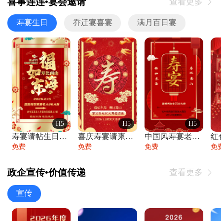
喜事连连•宴会邀请
查看更多

寿宴生日
乔迁宴喜宴
满月百日宴
H5
H5
H5
寿宴请帖生日宴邀请函老人寿星生日快乐祝寿
喜庆寿宴请柬老人生日宴会邀请函请柬过大寿
中国风寿宴老人生日宴会邀请函寿宴请帖请柬
免费
免费
免费
免
政企宣传•价值传递
查看更多

宣传