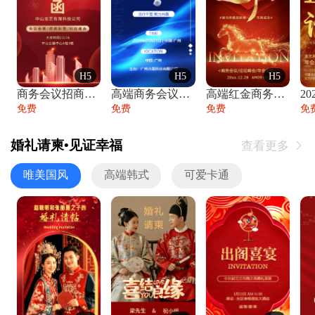
H5
H5
H5
商务会议招商展会科技峰会邀请函年会邀请
高端商务会议招商加盟展会峰会论坛邀请函
高端红金商务会议年会年终盛典答谢邀请函
免费
免费
免费
免
婚礼请柬•见证幸福
查看更多

唯美国风
高端韩式
可爱卡通