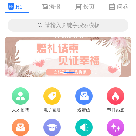
H5
海报
长页
问卷

请输入关键字搜索模板
人才招聘
电子画册
邀请函
节日热点