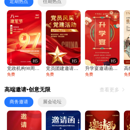
近期热点
往期热点
H5
H5
H5
党政机构98周年八一建军节庆祝晚会活动邀
党员团建邀请函党建活动风采党会工作汇报总
升学宴邀请函喜报金榜题名高端谢师宴邀请函
免费
免费
免费
免
高端邀请•创意无限
查看更多

商务邀请
展会论坛