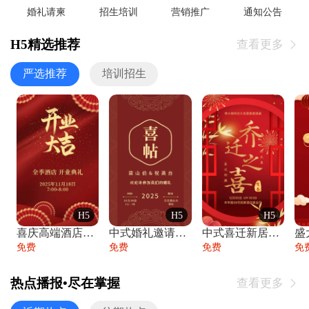
婚礼请柬
招生培训
营销推广
通知公告
H5精选推荐
查看更多

严选推荐
培训招生
H5
H5
H5
喜庆高端酒店开业大吉邀请函
中式婚礼邀请函中国风传统复古婚礼请柬请帖
中式喜迁新居乔迁之喜邀请函宴会请帖
免费
免费
免费
免
热点播报•尽在掌握
查看更多
