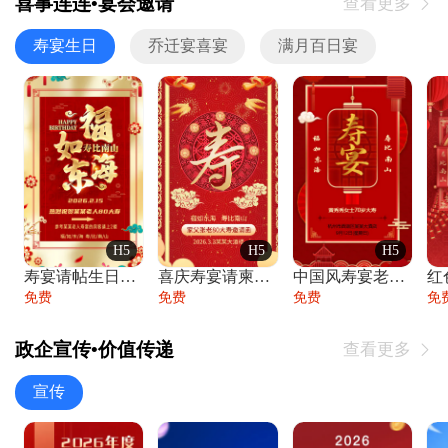
喜事连连•宴会邀请
查看更多

寿宴生日
乔迁宴喜宴
满月百日宴
H5
H5
H5
寿宴请帖生日宴邀请函老人寿星生日快乐祝寿
喜庆寿宴请柬老人生日宴会邀请函请柬过大寿
中国风寿宴老人生日宴会邀请函寿宴请帖请柬
免费
免费
免费
免
政企宣传•价值传递
查看更多

宣传