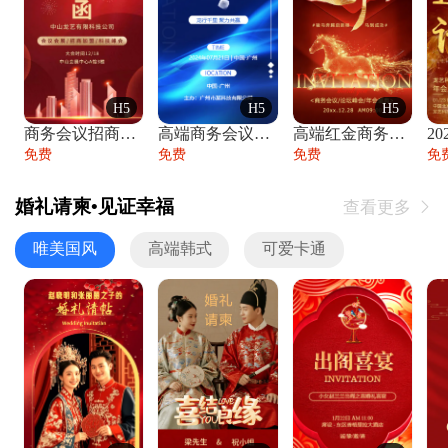
H5
H5
H5
商务会议招商展会科技峰会邀请函年会邀请
高端商务会议招商加盟展会峰会论坛邀请函
高端红金商务会议年会年终盛典答谢邀请函
免费
免费
免费
免
婚礼请柬•见证幸福
查看更多

唯美国风
高端韩式
可爱卡通