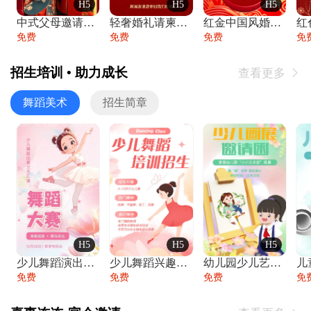
H5
H5
H5
中式父母邀请函婚礼结婚请柬请贴父母邀请方
轻奢婚礼请柬婚礼邀请函结婚照请帖
红金中国风婚礼请柬出阁喜宴嫁女请帖出阁宴
免费
免费
免费
免
招生培训 • 助力成长
查看更多

舞蹈美术
招生简章
H5
H5
H5
少儿舞蹈演出舞蹈比赛跳舞大赛文艺汇演活动
少儿舞蹈兴趣班艺术培训学校招生宣传
幼儿园少儿艺术展览绘画展摄影作品展美术展
免费
免费
免费
免