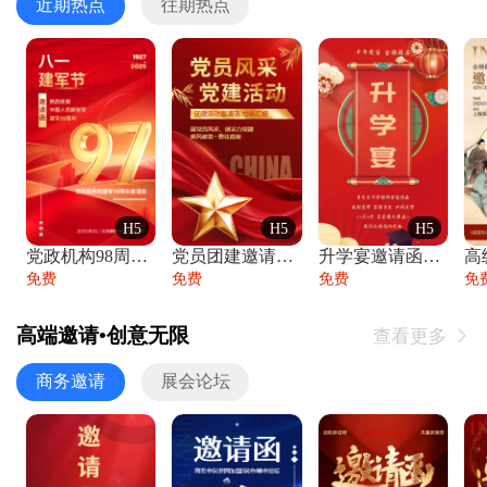
近期热点
往期热点
H5
H5
H5
党政机构98周年八一建军节庆祝晚会活动邀
党员团建邀请函党建活动风采党会工作汇报总
升学宴邀请函喜报金榜题名高端谢师宴邀请函
免费
免费
免费
免
高端邀请•创意无限
查看更多

商务邀请
展会论坛