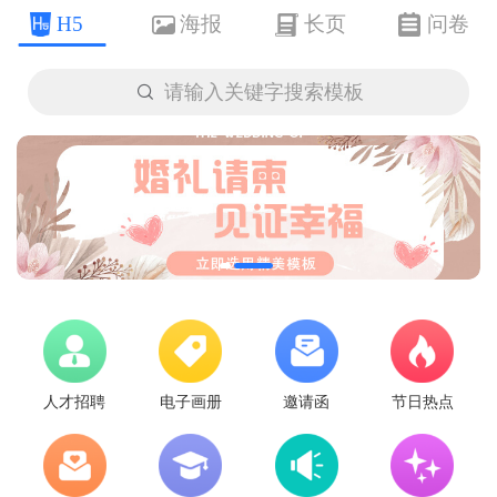
H5
海报
长页
问卷

请输入关键字搜索模板
人才招聘
电子画册
邀请函
节日热点