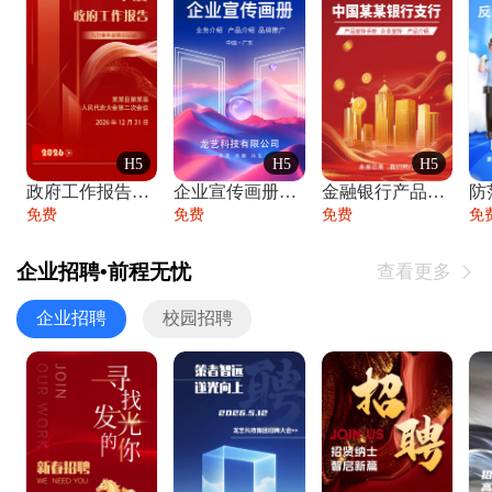
H5
H5
H5
政府工作报告政府年终工作总结
企业宣传画册公司简介产品介绍业务宣传手册
金融银行产品宣传手册企业宣传产品介绍
防
免费
免费
免费
免
企业招聘•前程无忧
查看更多

企业招聘
校园招聘