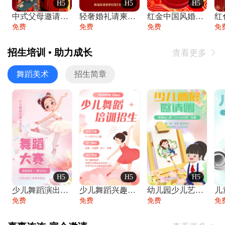
H5
H5
H5
中式父母邀请函婚礼结婚请柬请贴父母邀请方
轻奢婚礼请柬婚礼邀请函结婚照请帖
红金中国风婚礼请柬出阁喜宴嫁女请帖出阁宴
免费
免费
免费
免
招生培训 • 助力成长
查看更多

舞蹈美术
招生简章
H5
H5
H5
少儿舞蹈演出舞蹈比赛跳舞大赛文艺汇演活动
少儿舞蹈兴趣班艺术培训学校招生宣传
幼儿园少儿艺术展览绘画展摄影作品展美术展
免费
免费
免费
免