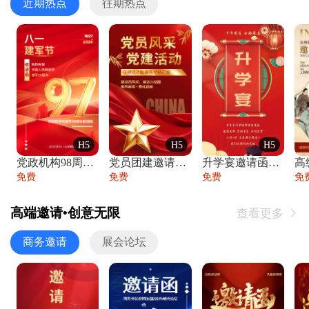
近期热点
往期热点
H5
H5
H5
党政机构98周年八一建军节庆祝晚会活动邀
党员团建邀请函党建活动风采党会工作汇报总
升学宴邀请函喜报金榜题名高端谢师宴邀请函
免费
免费
免费
免
高端邀请•创意无限
查看更多

商务邀请
展会论坛