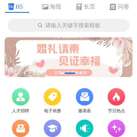
H5
海报
长页
问卷

请输入关键字搜索模板
人才招聘
电子画册
邀请函
节日热点