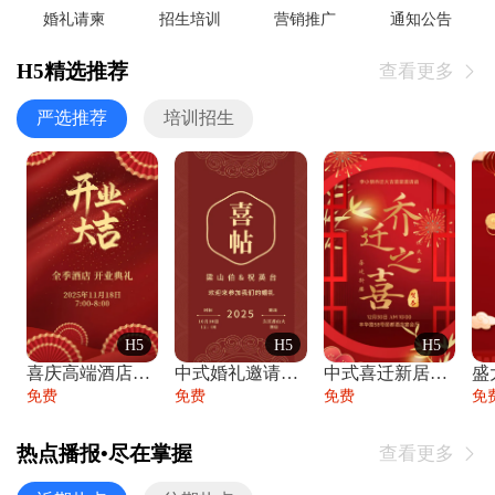
婚礼请柬
招生培训
营销推广
通知公告
H5精选推荐
查看更多

严选推荐
培训招生
H5
H5
H5
喜庆高端酒店开业大吉邀请函
中式婚礼邀请函中国风传统复古婚礼请柬请帖
中式喜迁新居乔迁之喜邀请函宴会请帖
免费
免费
免费
免
热点播报•尽在掌握
查看更多
