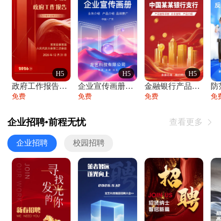
H5
H5
H5
政府工作报告政府年终工作总结
企业宣传画册公司简介产品介绍业务宣传手册
金融银行产品宣传手册企业宣传产品介绍
防
免费
免费
免费
免
企业招聘•前程无忧
查看更多

企业招聘
校园招聘