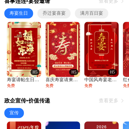
喜事连连•宴会邀请
查看更多

寿宴生日
乔迁宴喜宴
满月百日宴
H5
H5
H5
寿宴请帖生日宴邀请函老人寿星生日快乐祝寿
喜庆寿宴请柬老人生日宴会邀请函请柬过大寿
中国风寿宴老人生日宴会邀请函寿宴请帖请柬
免费
免费
免费
免
政企宣传•价值传递
查看更多

宣传