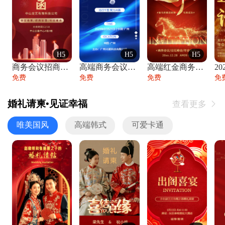
H5
H5
H5
商务会议招商展会科技峰会邀请函年会邀请
高端商务会议招商加盟展会峰会论坛邀请函
高端红金商务会议年会年终盛典答谢邀请函
免费
免费
免费
免
婚礼请柬•见证幸福
查看更多

唯美国风
高端韩式
可爱卡通