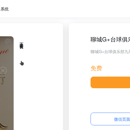
卷系统
聊城G+台球俱
下拉查看长页
聊城G+台球俱乐部九
免费
微信页