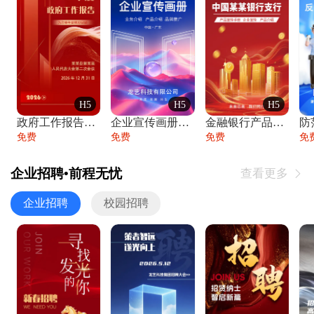
H5
H5
H5
政府工作报告政府年终工作总结
企业宣传画册公司简介产品介绍业务宣传手册
金融银行产品宣传手册企业宣传产品介绍
防
免费
免费
免费
免
企业招聘•前程无忧
查看更多

企业招聘
校园招聘