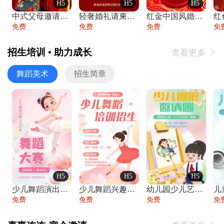
H5
H5
H5
中式父母邀请函婚礼结婚请柬请贴父母邀请方
轻奢婚礼请柬婚礼邀请函结婚照请帖
红金中国风婚礼请柬出阁喜宴嫁女请帖出阁宴
免费
免费
免费
免
招生培训 • 助力成长
查看更多

舞蹈美术
招生简章
H5
H5
H5
少儿舞蹈演出舞蹈比赛跳舞大赛文艺汇演活动
少儿舞蹈兴趣班艺术培训学校招生宣传
幼儿园少儿艺术展览绘画展摄影作品展美术展
免费
免费
免费
免