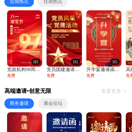
近期热点
往期热点
H5
H5
H5
党政机构98周年八一建军节庆祝晚会活动邀
党员团建邀请函党建活动风采党会工作汇报总
升学宴邀请函喜报金榜题名高端谢师宴邀请函
免费
免费
免费
免
高端邀请•创意无限
查看更多

商务邀请
展会论坛