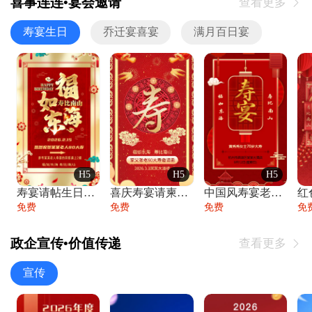
喜事连连•宴会邀请
查看更多

寿宴生日
乔迁宴喜宴
满月百日宴
H5
H5
H5
寿宴请帖生日宴邀请函老人寿星生日快乐祝寿
喜庆寿宴请柬老人生日宴会邀请函请柬过大寿
中国风寿宴老人生日宴会邀请函寿宴请帖请柬
免费
免费
免费
免
政企宣传•价值传递
查看更多

宣传