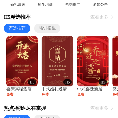
婚礼请柬
招生培训
营销推广
通知公告
H5精选推荐
查看更多

严选推荐
培训招生
H5
H5
H5
喜庆高端酒店开业大吉邀请函
中式婚礼邀请函中国风传统复古婚礼请柬请帖
中式喜迁新居乔迁之喜邀请函宴会请帖
免费
免费
免费
免
热点播报•尽在掌握
查看更多
