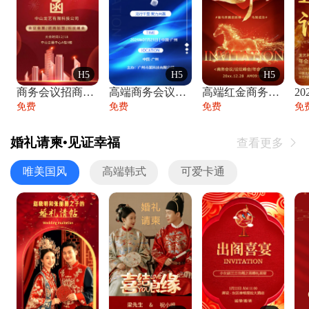
H5
H5
H5
商务会议招商展会科技峰会邀请函年会邀请
高端商务会议招商加盟展会峰会论坛邀请函
高端红金商务会议年会年终盛典答谢邀请函
免费
免费
免费
免
婚礼请柬•见证幸福
查看更多

唯美国风
高端韩式
可爱卡通