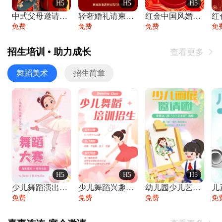
H5
H5
H5
中式父母邀请函婚礼结婚请柬请贴父母邀请方
轻奢婚礼请柬婚礼邀请函结婚照请帖
红金中国风婚礼请柬出阁喜宴嫁女请帖出阁宴
免费
免费
免费
免
招生培训 • 助力成长
查看更多

舞蹈美术
招生简章
H5
H5
H5
少儿舞蹈演出舞蹈比赛跳舞大赛文艺汇演活动
少儿舞蹈兴趣班艺术培训学校招生宣传
幼儿园少儿艺术展览绘画展摄影作品展美术展
免费
免费
免费
免