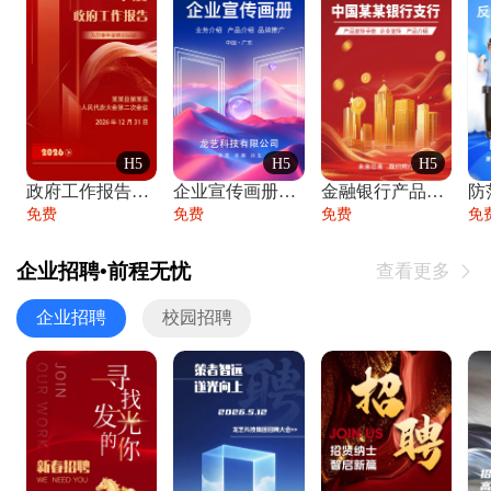
H5
H5
H5
政府工作报告政府年终工作总结
企业宣传画册公司简介产品介绍业务宣传手册
金融银行产品宣传手册企业宣传产品介绍
防
免费
免费
免费
免
企业招聘•前程无忧
查看更多

企业招聘
校园招聘