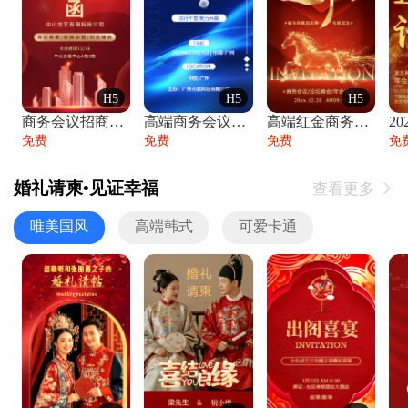
H5
H5
H5
商务会议招商展会科技峰会邀请函年会邀请
高端商务会议招商加盟展会峰会论坛邀请函
高端红金商务会议年会年终盛典答谢邀请函
免费
免费
免费
免
婚礼请柬•见证幸福
查看更多

唯美国风
高端韩式
可爱卡通