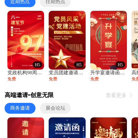
近期热点
往期热点
H5
H5
H5
党政机构98周年八一建军节庆祝晚会活动邀
党员团建邀请函党建活动风采党会工作汇报总
升学宴邀请函喜报金榜题名高端谢师宴邀请函
免费
免费
免费
免
高端邀请•创意无限
查看更多

商务邀请
展会论坛