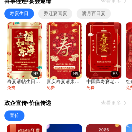
喜事连连•宴会邀请
查看更多

寿宴生日
乔迁宴喜宴
满月百日宴
H5
H5
H5
寿宴请帖生日宴邀请函老人寿星生日快乐祝寿
喜庆寿宴请柬老人生日宴会邀请函请柬过大寿
中国风寿宴老人生日宴会邀请函寿宴请帖请柬
免费
免费
免费
免
政企宣传•价值传递
查看更多

宣传