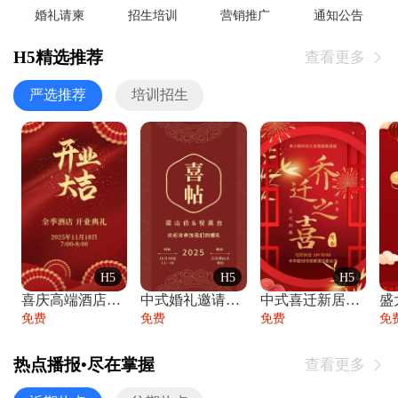
婚礼请柬
招生培训
营销推广
通知公告
H5精选推荐
查看更多

严选推荐
培训招生
H5
H5
H5
喜庆高端酒店开业大吉邀请函
中式婚礼邀请函中国风传统复古婚礼请柬请帖
中式喜迁新居乔迁之喜邀请函宴会请帖
免费
免费
免费
免
热点播报•尽在掌握
查看更多
