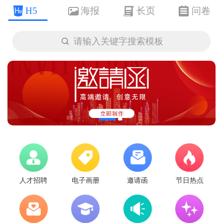
H5
海报
长页
问卷

请输入关键字搜索模板
人才招聘
电子画册
邀请函
节日热点