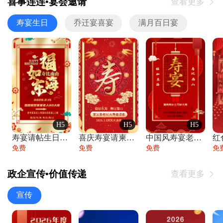
喜事连连•宴会邀请
查看更多

寿宴生日
乔迁宴喜宴
满月百日宴
H5
H5
H5
寿宴请帖生日宴邀请函老人寿星生日快乐祝寿
喜庆寿宴请柬老人生日宴会邀请函请柬过大寿
中国风寿宴老人生日宴会邀请函寿宴请帖请柬
免费
免费
免费
免
政企宣传•价值传递
查看更多

宣传