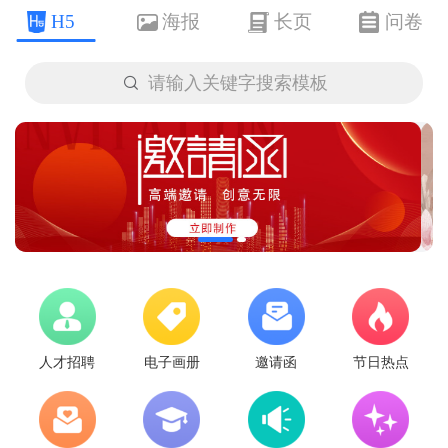
H5
海报
长页
问卷

请输入关键字搜索模板
人才招聘
电子画册
邀请函
节日热点