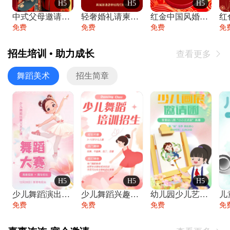
H5
H5
H5
中式父母邀请函婚礼结婚请柬请贴父母邀请方
轻奢婚礼请柬婚礼邀请函结婚照请帖
红金中国风婚礼请柬出阁喜宴嫁女请帖出阁宴
免费
免费
免费
免
招生培训 • 助力成长
查看更多

舞蹈美术
招生简章
H5
H5
H5
少儿舞蹈演出舞蹈比赛跳舞大赛文艺汇演活动
少儿舞蹈兴趣班艺术培训学校招生宣传
幼儿园少儿艺术展览绘画展摄影作品展美术展
免费
免费
免费
免