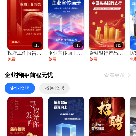
H5
H5
H5
政府工作报告政府年终工作总结
企业宣传画册公司简介产品介绍业务宣传手册
金融银行产品宣传手册企业宣传产品介绍
防
免费
免费
免费
免
企业招聘•前程无忧
查看更多

企业招聘
校园招聘