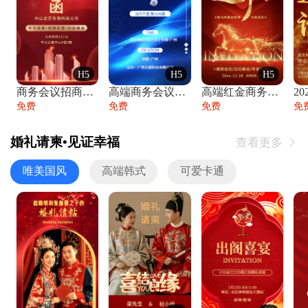
H5
H5
H5
商务会议招商展会科技峰会邀请函年会邀请
高端商务会议招商加盟展会峰会论坛邀请函
高端红金商务会议年会年终盛典答谢邀请函
免费
免费
免费
免
婚礼请柬•见证幸福
查看更多

唯美国风
高端韩式
可爱卡通