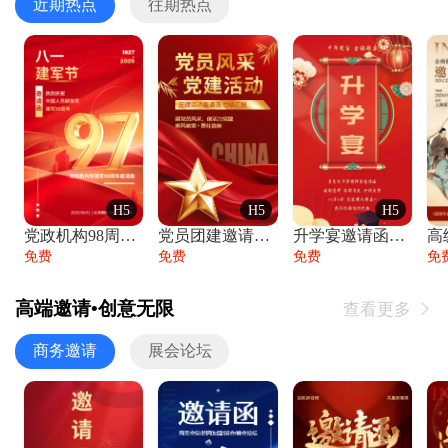
近期热点
往期热点
H5
H5
H5
党政机构98周年八一建军节庆祝晚会活动邀
党员团建邀请函党建活动风采党会工作汇报总
升学宴邀请函喜报金榜题名高端谢师宴邀请函
免费
免费
免费
免
高端邀请•创意无限
查看更多

商务邀请
展会论坛