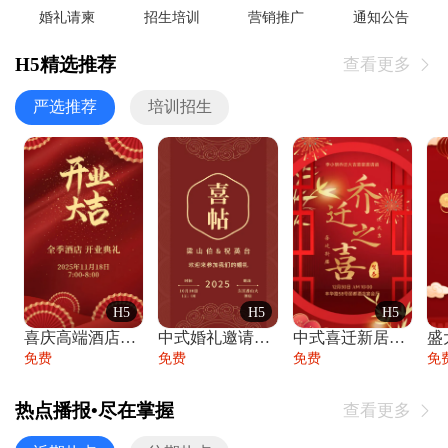
婚礼请柬
招生培训
营销推广
通知公告
H5精选推荐
查看更多

严选推荐
培训招生
H5
H5
H5
喜庆高端酒店开业大吉邀请函
中式婚礼邀请函中国风传统复古婚礼请柬请帖
中式喜迁新居乔迁之喜邀请函宴会请帖
免费
免费
免费
免
热点播报•尽在掌握
查看更多
