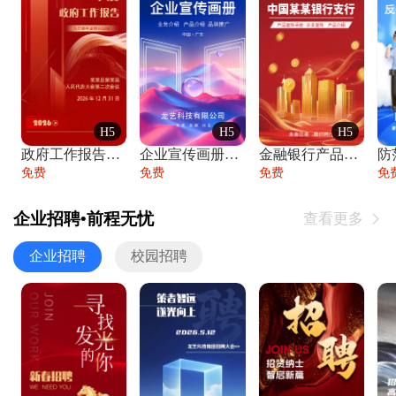
H5
H5
H5
政府工作报告政府年终工作总结
企业宣传画册公司简介产品介绍业务宣传手册
金融银行产品宣传手册企业宣传产品介绍
防
免费
免费
免费
免
企业招聘•前程无忧
查看更多

企业招聘
校园招聘