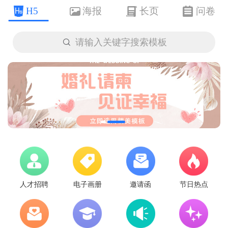
H5
海报
长页
问卷

请输入关键字搜索模板
人才招聘
电子画册
邀请函
节日热点