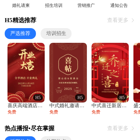
婚礼请柬
招生培训
营销推广
通知公告
H5精选推荐
查看更多

严选推荐
培训招生
H5
H5
H5
喜庆高端酒店开业大吉邀请函
中式婚礼邀请函中国风传统复古婚礼请柬请帖
中式喜迁新居乔迁之喜邀请函宴会请帖
免费
免费
免费
免
热点播报•尽在掌握
查看更多
