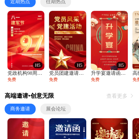
近期热点
往期热点
H5
H5
H5
党政机构98周年八一建军节庆祝晚会活动邀
党员团建邀请函党建活动风采党会工作汇报总
升学宴邀请函喜报金榜题名高端谢师宴邀请函
免费
免费
免费
免
高端邀请•创意无限
查看更多

商务邀请
展会论坛