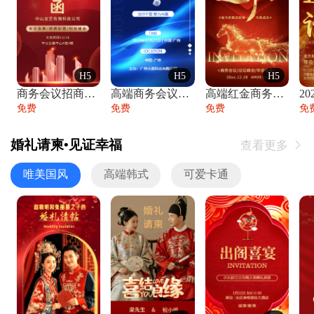
H5
H5
H5
商务会议招商展会科技峰会邀请函年会邀请
高端商务会议招商加盟展会峰会论坛邀请函
高端红金商务会议年会年终盛典答谢邀请函
免费
免费
免费
免
婚礼请柬•见证幸福
查看更多

唯美国风
高端韩式
可爱卡通