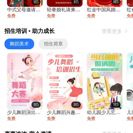
H5
H5
H5
中式父母邀请函婚礼结婚请柬请贴父母邀请方
轻奢婚礼请柬婚礼邀请函结婚照请帖
红金中国风婚礼请柬出阁喜宴嫁女请帖出阁宴
免费
免费
免费
免
招生培训 • 助力成长
查看更多

舞蹈美术
招生简章
H5
H5
H5
少儿舞蹈演出舞蹈比赛跳舞大赛文艺汇演活动
少儿舞蹈兴趣班艺术培训学校招生宣传
幼儿园少儿艺术展览绘画展摄影作品展美术展
免费
免费
免费
免