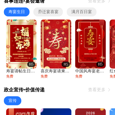
喜事连连•宴会邀请
查看更多

寿宴生日
乔迁宴喜宴
满月百日宴
H5
H5
H5
寿宴请帖生日宴邀请函老人寿星生日快乐祝寿
喜庆寿宴请柬老人生日宴会邀请函请柬过大寿
中国风寿宴老人生日宴会邀请函寿宴请帖请柬
免费
免费
免费
免
政企宣传•价值传递
查看更多

宣传