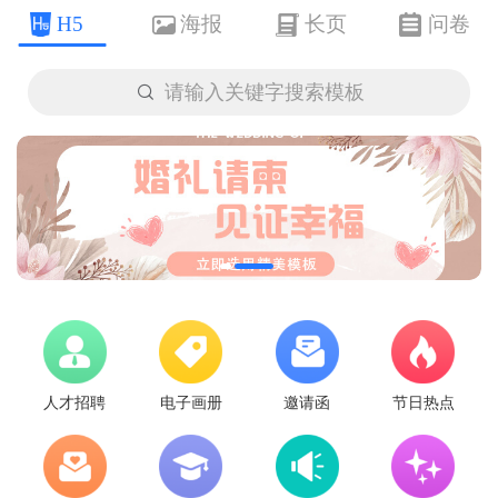
H5
海报
长页
问卷

请输入关键字搜索模板
人才招聘
电子画册
邀请函
节日热点