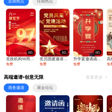
近期热点
往期热点
H5
H5
H5
党政机构98周年八一建军节庆祝晚会活动邀
党员团建邀请函党建活动风采党会工作汇报总
升学宴邀请函喜报金榜题名高端谢师宴邀请函
免费
免费
免费
免
高端邀请•创意无限
查看更多

商务邀请
展会论坛