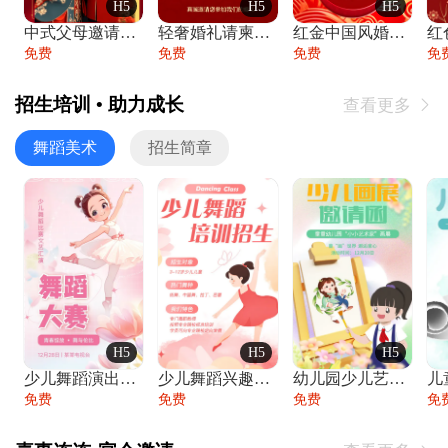
H5
H5
H5
中式父母邀请函婚礼结婚请柬请贴父母邀请方
轻奢婚礼请柬婚礼邀请函结婚照请帖
红金中国风婚礼请柬出阁喜宴嫁女请帖出阁宴
免费
免费
免费
免
招生培训 • 助力成长
查看更多

舞蹈美术
招生简章
H5
H5
H5
少儿舞蹈演出舞蹈比赛跳舞大赛文艺汇演活动
少儿舞蹈兴趣班艺术培训学校招生宣传
幼儿园少儿艺术展览绘画展摄影作品展美术展
免费
免费
免费
免