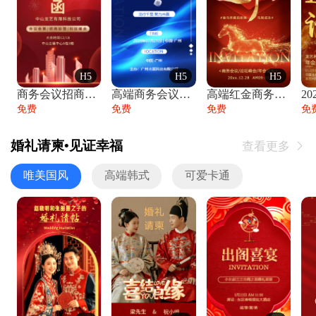
H5
H5
H5
商务会议招商展会科技峰会邀请函年会邀请
高端商务会议招商加盟展会峰会论坛邀请函
高端红金商务会议年会年终盛典答谢邀请函
免费
免费
免费
免
婚礼请柬•见证幸福
查看更多

唯美国风
高端韩式
可爱卡通