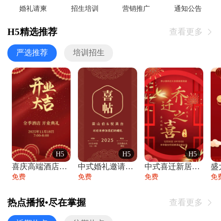
婚礼请柬
招生培训
营销推广
通知公告
H5精选推荐
查看更多

严选推荐
培训招生
H5
H5
H5
喜庆高端酒店开业大吉邀请函
中式婚礼邀请函中国风传统复古婚礼请柬请帖
中式喜迁新居乔迁之喜邀请函宴会请帖
免费
免费
免费
免
热点播报•尽在掌握
查看更多
