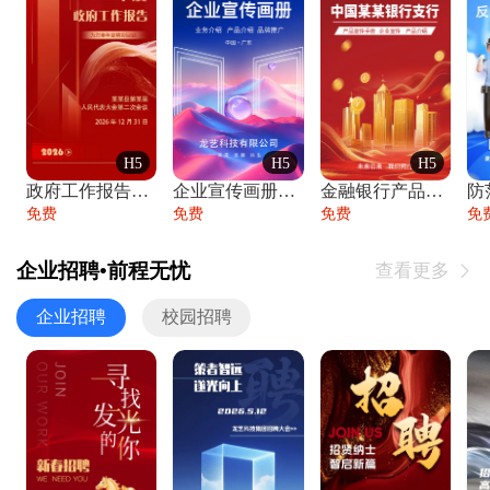
H5
H5
H5
政府工作报告政府年终工作总结
企业宣传画册公司简介产品介绍业务宣传手册
金融银行产品宣传手册企业宣传产品介绍
防
免费
免费
免费
免
企业招聘•前程无忧
查看更多

企业招聘
校园招聘