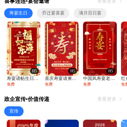
喜事连连•宴会邀请
查看更多

寿宴生日
乔迁宴喜宴
满月百日宴
H5
H5
H5
寿宴请帖生日宴邀请函老人寿星生日快乐祝寿
喜庆寿宴请柬老人生日宴会邀请函请柬过大寿
中国风寿宴老人生日宴会邀请函寿宴请帖请柬
免费
免费
免费
免
政企宣传•价值传递
查看更多

宣传