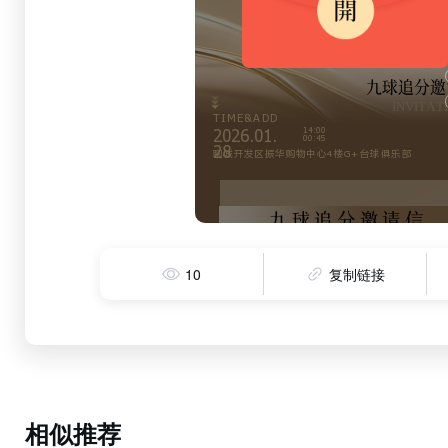
10
复制链接
相似推荐