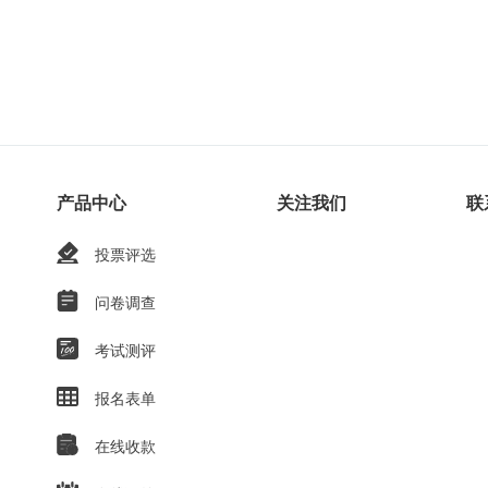
产品中心
关注我们
联
投票评选
问卷调查
考试测评
报名表单
在线收款