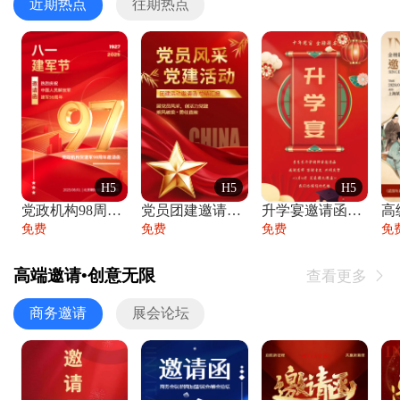
近期热点
往期热点
H5
H5
H5
党政机构98周年八一建军节庆祝晚会活动邀
党员团建邀请函党建活动风采党会工作汇报总
升学宴邀请函喜报金榜题名高端谢师宴邀请函
免费
免费
免费
免
高端邀请•创意无限
查看更多

商务邀请
展会论坛