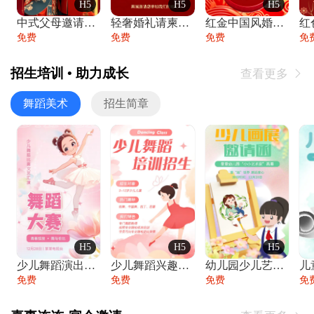
H5
H5
H5
中式父母邀请函婚礼结婚请柬请贴父母邀请方
轻奢婚礼请柬婚礼邀请函结婚照请帖
红金中国风婚礼请柬出阁喜宴嫁女请帖出阁宴
免费
免费
免费
免
招生培训 • 助力成长
查看更多

舞蹈美术
招生简章
H5
H5
H5
少儿舞蹈演出舞蹈比赛跳舞大赛文艺汇演活动
少儿舞蹈兴趣班艺术培训学校招生宣传
幼儿园少儿艺术展览绘画展摄影作品展美术展
免费
免费
免费
免