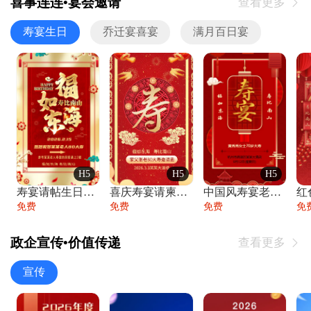
喜事连连•宴会邀请
查看更多

寿宴生日
乔迁宴喜宴
满月百日宴
H5
H5
H5
寿宴请帖生日宴邀请函老人寿星生日快乐祝寿
喜庆寿宴请柬老人生日宴会邀请函请柬过大寿
中国风寿宴老人生日宴会邀请函寿宴请帖请柬
免费
免费
免费
免
政企宣传•价值传递
查看更多

宣传