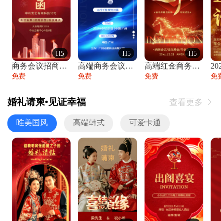
H5
H5
H5
商务会议招商展会科技峰会邀请函年会邀请
高端商务会议招商加盟展会峰会论坛邀请函
高端红金商务会议年会年终盛典答谢邀请函
免费
免费
免费
免
婚礼请柬•见证幸福
查看更多

唯美国风
高端韩式
可爱卡通