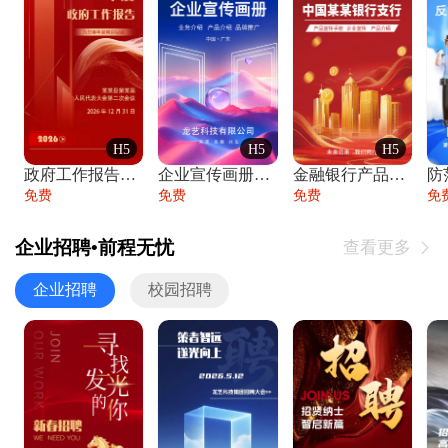
H5
H5
H5
政府工作报告政府年终工作总结
企业宣传画册公司简介产品介绍业务宣传手册
金融银行产品宣传手册企业宣传产品介绍
防
免费
免费
免费
免
企业招聘•前程无忧
查看更多

企业招聘
校园招聘