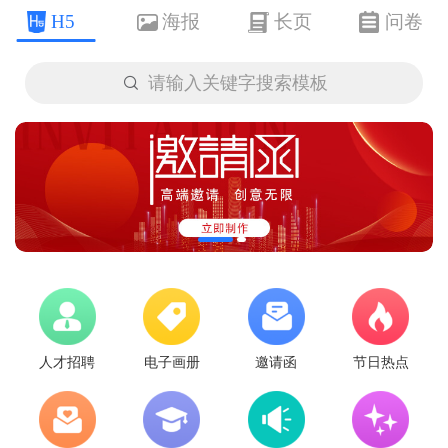
H5
海报
长页
问卷

请输入关键字搜索模板
人才招聘
电子画册
邀请函
节日热点