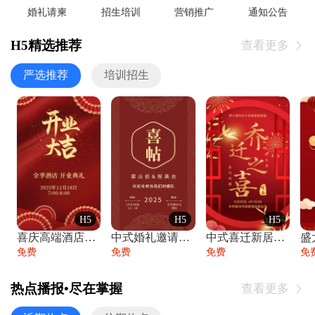
婚礼请柬
招生培训
营销推广
通知公告
H5精选推荐
查看更多

严选推荐
培训招生
H5
H5
H5
喜庆高端酒店开业大吉邀请函
中式婚礼邀请函中国风传统复古婚礼请柬请帖
中式喜迁新居乔迁之喜邀请函宴会请帖
免费
免费
免费
免
热点播报•尽在掌握
查看更多
