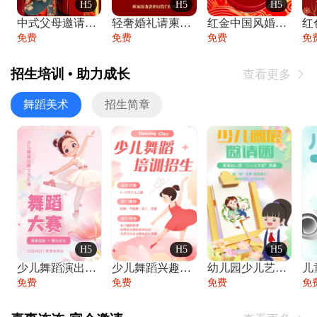
H5
H5
H5
中式父母邀请函婚礼结婚请柬请贴父母邀请方
轻奢婚礼请柬婚礼邀请函结婚照请帖
红金中国风婚礼请柬出阁喜宴嫁女请帖出阁宴
免费
免费
免费
免
招生培训 • 助力成长
查看更多

舞蹈美术
招生简章
H5
H5
H5
少儿舞蹈演出舞蹈比赛跳舞大赛文艺汇演活动
少儿舞蹈兴趣班艺术培训学校招生宣传
幼儿园少儿艺术展览绘画展摄影作品展美术展
免费
免费
免费
免