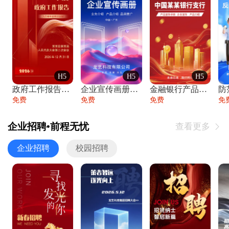
H5
H5
H5
政府工作报告政府年终工作总结
企业宣传画册公司简介产品介绍业务宣传手册
金融银行产品宣传手册企业宣传产品介绍
防
免费
免费
免费
免
企业招聘•前程无忧
查看更多

企业招聘
校园招聘