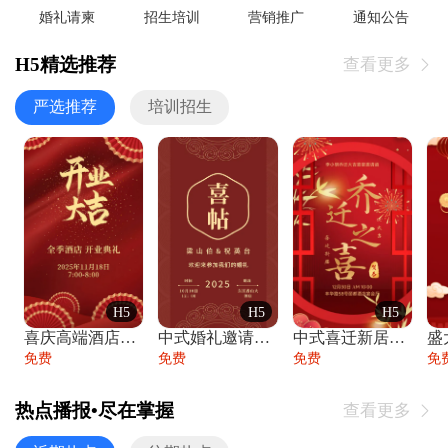
婚礼请柬
招生培训
营销推广
通知公告
H5精选推荐
查看更多

严选推荐
培训招生
H5
H5
H5
喜庆高端酒店开业大吉邀请函
中式婚礼邀请函中国风传统复古婚礼请柬请帖
中式喜迁新居乔迁之喜邀请函宴会请帖
免费
免费
免费
免
热点播报•尽在掌握
查看更多
