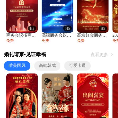
H5
H5
H5
商务会议招商展会科技峰会邀请函年会邀请
高端商务会议招商加盟展会峰会论坛邀请函
高端红金商务会议年会年终盛典答谢邀请函
免费
免费
免费
免
婚礼请柬•见证幸福
查看更多

唯美国风
高端韩式
可爱卡通