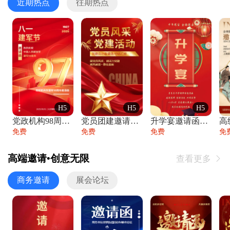
近期热点
往期热点
H5
H5
H5
党政机构98周年八一建军节庆祝晚会活动邀
党员团建邀请函党建活动风采党会工作汇报总
升学宴邀请函喜报金榜题名高端谢师宴邀请函
免费
免费
免费
免
高端邀请•创意无限
查看更多

商务邀请
展会论坛