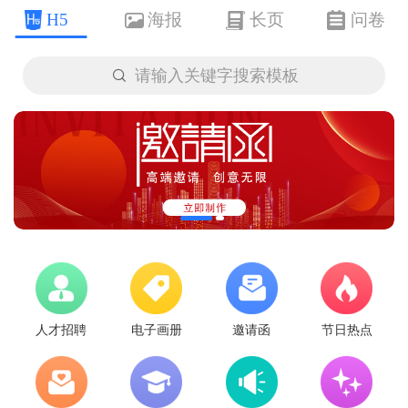
H5
海报
长页
问卷

请输入关键字搜索模板
人才招聘
电子画册
邀请函
节日热点