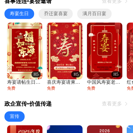
喜事连连•宴会邀请
查看更多

寿宴生日
乔迁宴喜宴
满月百日宴
H5
H5
H5
寿宴请帖生日宴邀请函老人寿星生日快乐祝寿
喜庆寿宴请柬老人生日宴会邀请函请柬过大寿
中国风寿宴老人生日宴会邀请函寿宴请帖请柬
免费
免费
免费
免
政企宣传•价值传递
查看更多

宣传