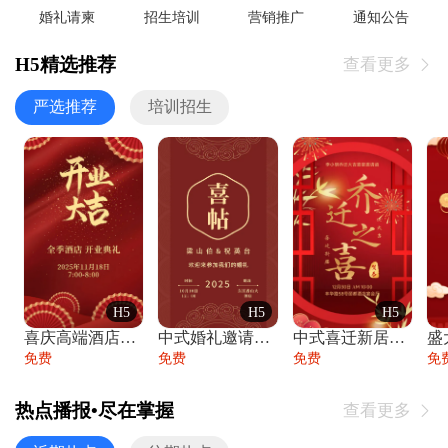
婚礼请柬
招生培训
营销推广
通知公告
H5精选推荐
查看更多

严选推荐
培训招生
H5
H5
H5
喜庆高端酒店开业大吉邀请函
中式婚礼邀请函中国风传统复古婚礼请柬请帖
中式喜迁新居乔迁之喜邀请函宴会请帖
免费
免费
免费
免
热点播报•尽在掌握
查看更多
