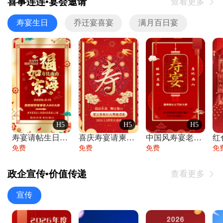
喜事连连•宴会邀请
查看更多

寿宴生日
乔迁宴喜宴
满月百日宴
H5
H5
H5
寿宴请帖生日宴邀请函老人寿星生日快乐祝寿
喜庆寿宴请柬老人生日宴会邀请函请柬过大寿
中国风寿宴老人生日宴会邀请函寿宴请帖请柬
免费
免费
免费
免
政企宣传•价值传递
查看更多

宣传