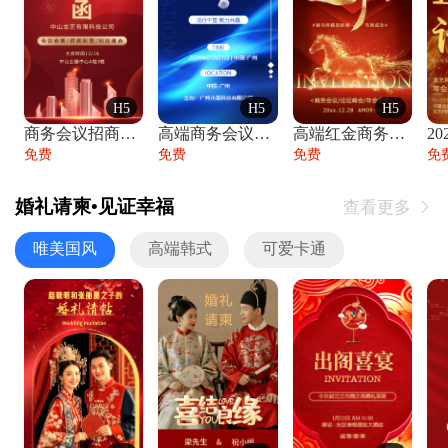
H5
H5
H5
商务会议招商展会科技峰会邀请函年会邀请
高端商务会议招商加盟展会峰会论坛邀请函
高端红金商务会议年会年终盛典答谢邀请函
免费
免费
免费
免
婚礼请柬•见证幸福
查看更多

唯美国风
高端韩式
可爱卡通