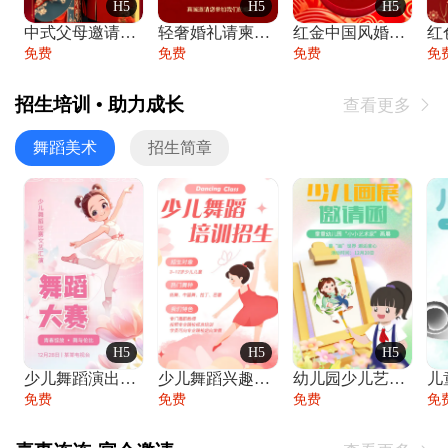
H5
H5
H5
中式父母邀请函婚礼结婚请柬请贴父母邀请方
轻奢婚礼请柬婚礼邀请函结婚照请帖
红金中国风婚礼请柬出阁喜宴嫁女请帖出阁宴
免费
免费
免费
免
招生培训 • 助力成长
查看更多

舞蹈美术
招生简章
H5
H5
H5
少儿舞蹈演出舞蹈比赛跳舞大赛文艺汇演活动
少儿舞蹈兴趣班艺术培训学校招生宣传
幼儿园少儿艺术展览绘画展摄影作品展美术展
免费
免费
免费
免