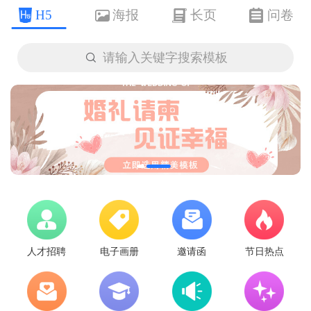
H5
海报
长页
问卷

请输入关键字搜索模板
人才招聘
电子画册
邀请函
节日热点