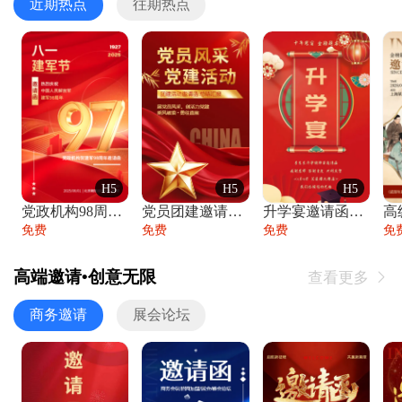
近期热点
往期热点
H5
H5
H5
党政机构98周年八一建军节庆祝晚会活动邀
党员团建邀请函党建活动风采党会工作汇报总
升学宴邀请函喜报金榜题名高端谢师宴邀请函
免费
免费
免费
免
高端邀请•创意无限
查看更多

商务邀请
展会论坛