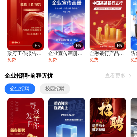
H5
H5
H5
政府工作报告政府年终工作总结
企业宣传画册公司简介产品介绍业务宣传手册
金融银行产品宣传手册企业宣传产品介绍
防
免费
免费
免费
免
企业招聘•前程无忧
查看更多

企业招聘
校园招聘