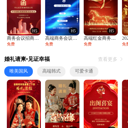
H5
H5
H5
商务会议招商展会科技峰会邀请函年会邀请
高端商务会议招商加盟展会峰会论坛邀请函
高端红金商务会议年会年终盛典答谢邀请函
免费
免费
免费
免
婚礼请柬•见证幸福
查看更多

唯美国风
高端韩式
可爱卡通