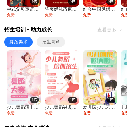
H5
H5
H5
中式父母邀请函婚礼结婚请柬请贴父母邀请方
轻奢婚礼请柬婚礼邀请函结婚照请帖
红金中国风婚礼请柬出阁喜宴嫁女请帖出阁宴
免费
免费
免费
免
招生培训 • 助力成长
查看更多

舞蹈美术
招生简章
H5
H5
H5
少儿舞蹈演出舞蹈比赛跳舞大赛文艺汇演活动
少儿舞蹈兴趣班艺术培训学校招生宣传
幼儿园少儿艺术展览绘画展摄影作品展美术展
免费
免费
免费
免