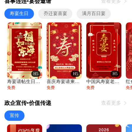
喜事连连•宴会邀请
查看更多

寿宴生日
乔迁宴喜宴
满月百日宴
H5
H5
H5
寿宴请帖生日宴邀请函老人寿星生日快乐祝寿
喜庆寿宴请柬老人生日宴会邀请函请柬过大寿
中国风寿宴老人生日宴会邀请函寿宴请帖请柬
免费
免费
免费
免
政企宣传•价值传递
查看更多

宣传