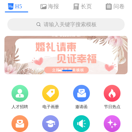
H5
海报
长页
问卷

请输入关键字搜索模板
人才招聘
电子画册
邀请函
节日热点