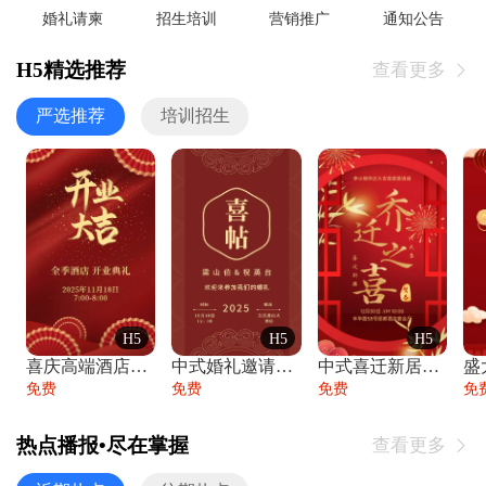
婚礼请柬
招生培训
营销推广
通知公告
H5精选推荐
查看更多

严选推荐
培训招生
H5
H5
H5
喜庆高端酒店开业大吉邀请函
中式婚礼邀请函中国风传统复古婚礼请柬请帖
中式喜迁新居乔迁之喜邀请函宴会请帖
免费
免费
免费
免
热点播报•尽在掌握
查看更多
