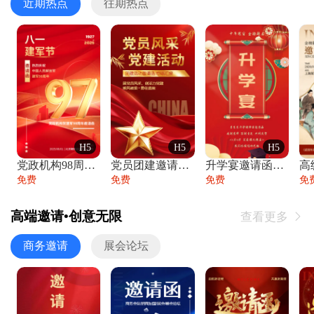
近期热点
往期热点
H5
H5
H5
党政机构98周年八一建军节庆祝晚会活动邀
党员团建邀请函党建活动风采党会工作汇报总
升学宴邀请函喜报金榜题名高端谢师宴邀请函
免费
免费
免费
免
高端邀请•创意无限
查看更多

商务邀请
展会论坛