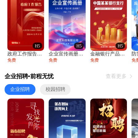
H5
H5
H5
政府工作报告政府年终工作总结
企业宣传画册公司简介产品介绍业务宣传手册
金融银行产品宣传手册企业宣传产品介绍
防
免费
免费
免费
免
企业招聘•前程无忧
查看更多

企业招聘
校园招聘