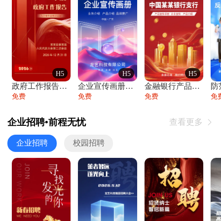
H5
H5
H5
政府工作报告政府年终工作总结
企业宣传画册公司简介产品介绍业务宣传手册
金融银行产品宣传手册企业宣传产品介绍
防
免费
免费
免费
免
企业招聘•前程无忧
查看更多

企业招聘
校园招聘