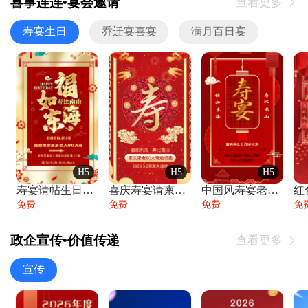
喜事连连•宴会邀请
查看更多

寿宴生日
乔迁宴喜宴
满月百日宴
H5
H5
H5
寿宴请帖生日宴邀请函老人寿星生日快乐祝寿
喜庆寿宴请柬老人生日宴会邀请函请柬过大寿
中国风寿宴老人生日宴会邀请函寿宴请帖请柬
免费
免费
免费
免
政企宣传•价值传递
查看更多

宣传