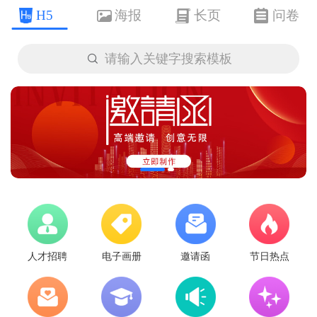
H5
海报
长页
问卷

请输入关键字搜索模板
人才招聘
电子画册
邀请函
节日热点