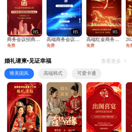
H5
H5
H5
商务会议招商展会科技峰会邀请函年会邀请
高端商务会议招商加盟展会峰会论坛邀请函
高端红金商务会议年会年终盛典答谢邀请函
免费
免费
免费
免
婚礼请柬•见证幸福
查看更多

唯美国风
高端韩式
可爱卡通