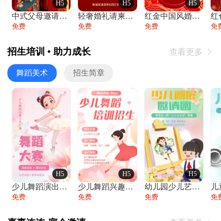
H5
H5
H5
中式父母邀请函婚礼结婚请柬请贴父母邀请方
轻奢婚礼请柬婚礼邀请函结婚照请帖
红金中国风婚礼请柬出阁喜宴嫁女请帖出阁宴
免费
免费
免费
免
招生培训 • 助力成长
查看更多

舞蹈美术
招生简章
H5
H5
H5
少儿舞蹈演出舞蹈比赛跳舞大赛文艺汇演活动
少儿舞蹈兴趣班艺术培训学校招生宣传
幼儿园少儿艺术展览绘画展摄影作品展美术展
免费
免费
免费
免