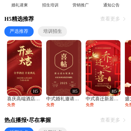
婚礼请柬
招生培训
营销推广
通知公告
H5精选推荐
查看更多

严选推荐
培训招生
H5
H5
H5
喜庆高端酒店开业大吉邀请函
中式婚礼邀请函中国风传统复古婚礼请柬请帖
中式喜迁新居乔迁之喜邀请函宴会请帖
免费
免费
免费
免
热点播报•尽在掌握
查看更多
