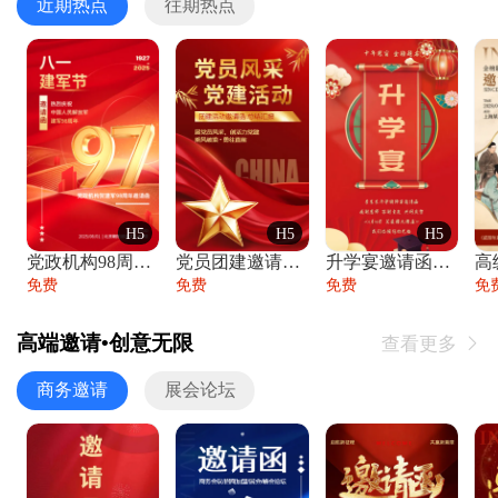
近期热点
往期热点
H5
H5
H5
党政机构98周年八一建军节庆祝晚会活动邀
党员团建邀请函党建活动风采党会工作汇报总
升学宴邀请函喜报金榜题名高端谢师宴邀请函
免费
免费
免费
免
高端邀请•创意无限
查看更多

商务邀请
展会论坛