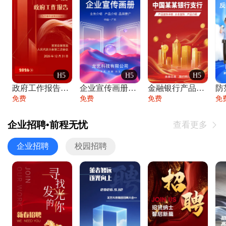
H5
H5
H5
政府工作报告政府年终工作总结
企业宣传画册公司简介产品介绍业务宣传手册
金融银行产品宣传手册企业宣传产品介绍
防
免费
免费
免费
免
企业招聘•前程无忧
查看更多

企业招聘
校园招聘