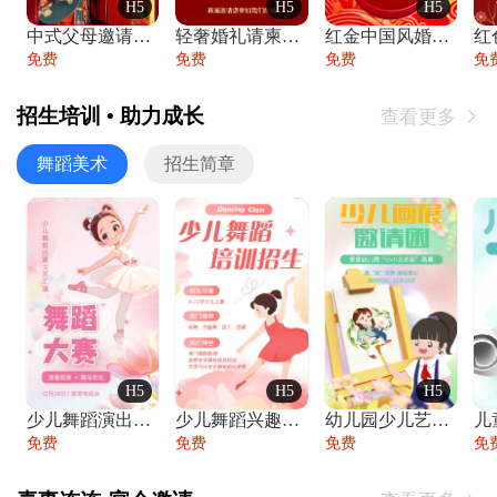
H5
H5
H5
中式父母邀请函婚礼结婚请柬请贴父母邀请方
轻奢婚礼请柬婚礼邀请函结婚照请帖
红金中国风婚礼请柬出阁喜宴嫁女请帖出阁宴
免费
免费
免费
免
招生培训 • 助力成长
查看更多

舞蹈美术
招生简章
H5
H5
H5
少儿舞蹈演出舞蹈比赛跳舞大赛文艺汇演活动
少儿舞蹈兴趣班艺术培训学校招生宣传
幼儿园少儿艺术展览绘画展摄影作品展美术展
免费
免费
免费
免