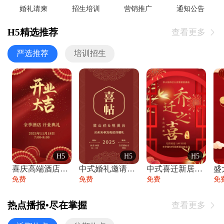
婚礼请柬
招生培训
营销推广
通知公告
H5精选推荐
查看更多

严选推荐
培训招生
H5
H5
H5
喜庆高端酒店开业大吉邀请函
中式婚礼邀请函中国风传统复古婚礼请柬请帖
中式喜迁新居乔迁之喜邀请函宴会请帖
免费
免费
免费
免
热点播报•尽在掌握
查看更多
