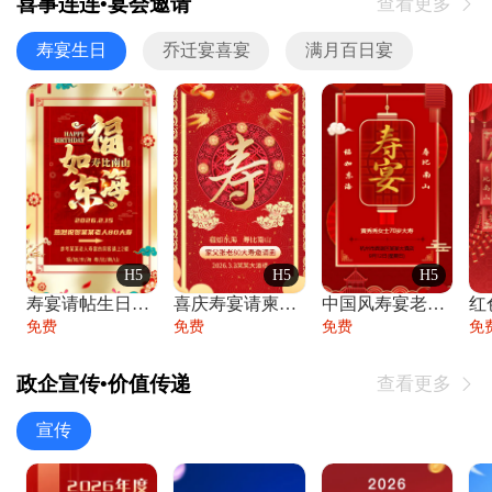
喜事连连•宴会邀请
查看更多

寿宴生日
乔迁宴喜宴
满月百日宴
H5
H5
H5
寿宴请帖生日宴邀请函老人寿星生日快乐祝寿
喜庆寿宴请柬老人生日宴会邀请函请柬过大寿
中国风寿宴老人生日宴会邀请函寿宴请帖请柬
免费
免费
免费
免
政企宣传•价值传递
查看更多

宣传