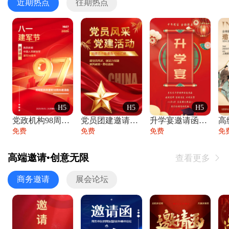
近期热点
往期热点
H5
H5
H5
党政机构98周年八一建军节庆祝晚会活动邀
党员团建邀请函党建活动风采党会工作汇报总
升学宴邀请函喜报金榜题名高端谢师宴邀请函
免费
免费
免费
免
高端邀请•创意无限
查看更多

商务邀请
展会论坛