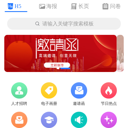
H5
海报
长页
问卷

请输入关键字搜索模板
人才招聘
电子画册
邀请函
节日热点