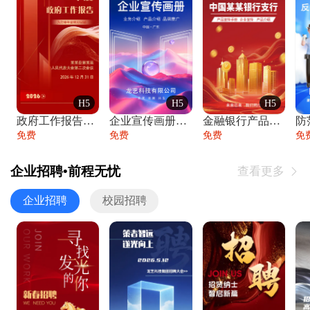
H5
H5
H5
政府工作报告政府年终工作总结
企业宣传画册公司简介产品介绍业务宣传手册
金融银行产品宣传手册企业宣传产品介绍
防
免费
免费
免费
免
企业招聘•前程无忧
查看更多

企业招聘
校园招聘