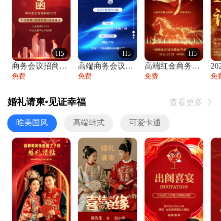
H5
H5
H5
商务会议招商展会科技峰会邀请函年会邀请
高端商务会议招商加盟展会峰会论坛邀请函
高端红金商务会议年会年终盛典答谢邀请函
免费
免费
免费
免
婚礼请柬•见证幸福
查看更多

唯美国风
高端韩式
可爱卡通