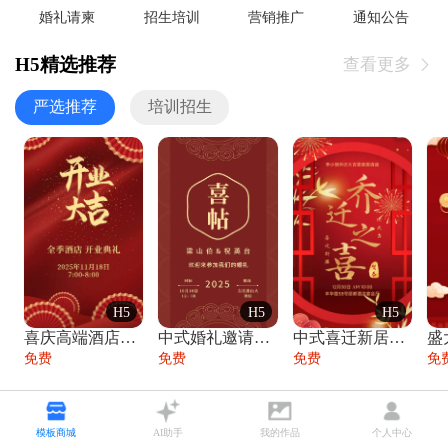
婚礼请柬
招生培训
营销推广
通知公告
H5精选推荐
查看更多

严选推荐
培训招生
H5
H5
H5
喜庆高端酒店开业大吉邀请函
中式婚礼邀请函中国风传统复古婚礼请柬请帖
中式喜迁新居乔迁之喜邀请函宴会请帖
免费
免费
免费
免
热点播报•尽在掌握
查看更多

模板商城
AI助手
我的作品
个人中心