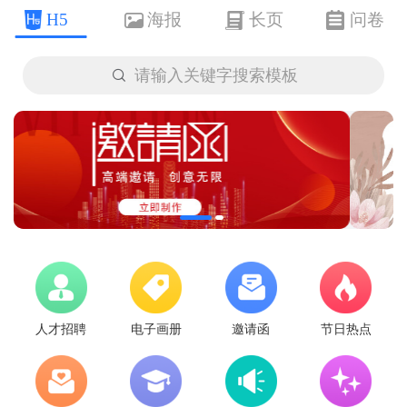
H5
海报
长页
问卷

请输入关键字搜索模板
人才招聘
电子画册
邀请函
节日热点