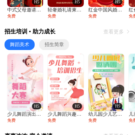
H5
H5
H5
中式父母邀请函婚礼结婚请柬请贴父母邀请方
轻奢婚礼请柬婚礼邀请函结婚照请帖
红金中国风婚礼请柬出阁喜宴嫁女请帖出阁宴
免费
免费
免费
免
招生培训 • 助力成长
查看更多

舞蹈美术
招生简章
H5
H5
H5
少儿舞蹈演出舞蹈比赛跳舞大赛文艺汇演活动
少儿舞蹈兴趣班艺术培训学校招生宣传
幼儿园少儿艺术展览绘画展摄影作品展美术展
免费
免费
免费
免