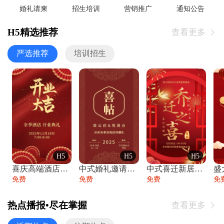
婚礼请柬
招生培训
营销推广
通知公告
H5精选推荐
查看更多

严选推荐
培训招生
H5
H5
H5
喜庆高端酒店开业大吉邀请函
中式婚礼邀请函中国风传统复古婚礼请柬请帖
中式喜迁新居乔迁之喜邀请函宴会请帖
免费
免费
免费
免
热点播报•尽在掌握
查看更多
