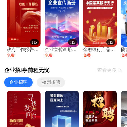
H5
H5
H5
政府工作报告政府年终工作总结
企业宣传画册公司简介产品介绍业务宣传手册
金融银行产品宣传手册企业宣传产品介绍
防
免费
免费
免费
免
企业招聘•前程无忧
查看更多

企业招聘
校园招聘