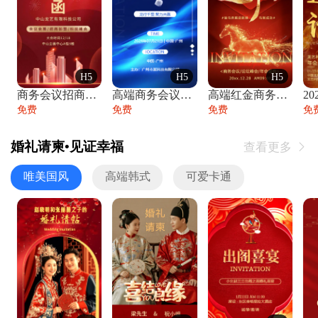
H5
H5
H5
商务会议招商展会科技峰会邀请函年会邀请
高端商务会议招商加盟展会峰会论坛邀请函
高端红金商务会议年会年终盛典答谢邀请函
免费
免费
免费
免
婚礼请柬•见证幸福
查看更多

唯美国风
高端韩式
可爱卡通