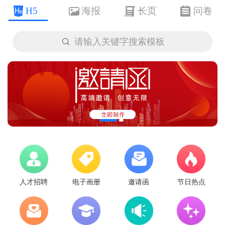
H5
海报
长页
问卷

请输入关键字搜索模板
人才招聘
电子画册
邀请函
节日热点