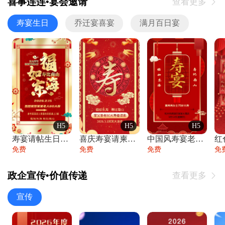
喜事连连•宴会邀请
查看更多

寿宴生日
乔迁宴喜宴
满月百日宴
H5
H5
H5
寿宴请帖生日宴邀请函老人寿星生日快乐祝寿
喜庆寿宴请柬老人生日宴会邀请函请柬过大寿
中国风寿宴老人生日宴会邀请函寿宴请帖请柬
免费
免费
免费
免
政企宣传•价值传递
查看更多

宣传