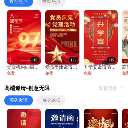
近期热点
往期热点
H5
H5
H5
党政机构98周年八一建军节庆祝晚会活动邀
党员团建邀请函党建活动风采党会工作汇报总
升学宴邀请函喜报金榜题名高端谢师宴邀请函
免费
免费
免费
免
高端邀请•创意无限
查看更多

商务邀请
展会论坛